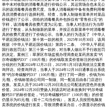
单中未对收取的消毒餐具进行价钱公示，其运营场合也未见公
示的该消毒餐具收费尺度。当事人消毒碗柜中备有免费利用餐
具供消费者自行选择利用。经查，当事人制做有菜单并对菜品
价钱进行了公示，供给的消毒餐具外包拆仅有“零售价2元”的
字样，该消毒餐具收费尺度为2元/套。当事人对违法行为当即
进行了整改，从头制做新的菜单，并按正在新菜单中对消毒餐
具的收费尺度进行了价钱公示。当事人的行为违反了《中华人
平易近国价钱法》第十第一款的相关，2025年10月30日，该局
根据《中华人平易近国价钱法》第四十二条、《中华人平易近
国行政惩罚法》第三十第一款的，对当事人做出不予行政惩罚
的决定。案例三：翠屏区市场监视办理局查处某药房发卖“钙
尔奇碳酸钙D3”（100片/瓶）的价钱取发卖价签标注的价钱不
分歧的行为案2024年12月21日，2025年1月3日该局依法立案查
询拜访。经查询拜访，当事人于2024年12月16日通事后台系统
将“钙尔奇碳酸钙D3”（100片/瓶）进行了同一调价，价钱为96
元/瓶，价钱标签由公司同一制做、同一配送后由各门店进行
改换。发卖人员于2024年12月20日清点公司配送的货色并改换
价签。2024年12月20日赞扬人到该店时还未改换到“钙尔奇碳
酸钙D3”的标价签处，“钙尔奇碳酸钙D3”（100片/瓶）的价签
仍显示为85元/瓶（双十二勾当价钱）。发卖人员按照电脑发
卖系统的价钱进行发卖，导致消费者采办后，小票显示的价钱