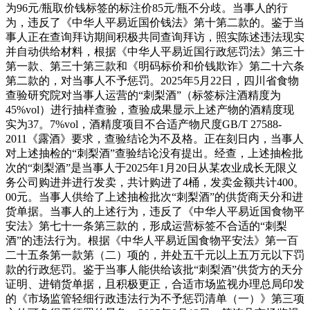
为96元/瓶取价钱标签的标注价85元/瓶不分歧。当事人的行
为，违反了《中华人平易近国价钱法》第十第二款的。鉴于当
事人正在查询拜访期间积极共同查询拜访，照实陈述违法现实
并自动供给材料，根据《中华人平易近国行政惩罚法》第三十
第一款、第三十第三款和《明码标价和价钱欺诈》第二十六条
第二款的，对当事人不予惩罚。2025年5月22日，四川省食物
查验研究院对当事人运营的“刺梨酒”（标签标注酒精度为
45%vol）进行抽样查验，查验成果显示上述产物的酒精度现
实为37。7%vol，酒精度项目不合适产物尺度GB/T 27588-
2011《露酒》要求，查验结论为不及格。正在刻日内，当事人
对上述抽检的“刺梨酒”查验结论没有提出。经查，上述抽检批
次的“刺梨酒”是当事人于2025年1月20日从某农业成长无限义
务公司购进并进行发卖，共计购进了4桶，发卖金额共计400。
00元。当事人供给了上述抽检批次“刺梨酒”的供货商天分和进
货单据。当事人的上述行为，违反了《中华人平易近国食物平
安法》第七十一条第三款的，形成运营标签不合适的“刺梨
酒”的违法行为。根据《中华人平易近国食物平安法》第一百
二十五条第一款第（二）项的，并处五千元以上五万元以下罚
款的行政惩罚。鉴于当事人能供给该批“刺梨酒”供货方的天分
证明、进销货单据，且积极更正，合适市场监视办理总局印发
的《市场监管轻细行政违法行为不予惩罚清单（一）》第三项