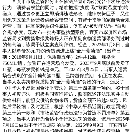
宜宾市市场监管部分正在依法严查市场公允合作次序违法
行为、消费者权益的同时，精准把握“执度”取“营商温度”的均
衡点，通过责令更正立即消弭违法形态，维律权势巨子，又使
用免罚政策为运营者供给容错空间，有帮于指导商家自动合规
运营，而非纯真依赖赏罚性威慑，促其从“被动守法”向“自动
合规”改变。现发布一批办事型执型案例。宜宾市翠屏区市场
监管局收到赞扬举报奖饰扬人正在某副食物运营部采办到过时
的葡萄酒，该局予以立案查询拜访。经查，2022年1月8日，当
事人以单价28元/瓶的价钱购进上述“全汁葡萄酒”（出产日
期：2018年9月11日，保质期五年）2件共12瓶，规格为
750ML/瓶，放置正在运营场合发卖。 2023年9月底以前发卖了
11瓶，每瓶发卖价钱是38元。至2025年3月25日，当事人运营
场合残剩的“全汁葡萄酒”1瓶，已跨越保质期，仍正在发卖。
当事人发卖跨越保质期的“全汁葡萄酒”食物的行为，违反了
《中华人平易近国食物平安法》第三十四条第十项的。鉴于当
事人初度违法，积极共同查询拜访，照实陈述违法现实并自动
供给材料，能照实供给食物来历，货值金额不跨越500元，风
险后果轻细，及时更正，根据《中华人平易近国行政惩罚法》
第三十第一款和《市场监管行政违法行为首违不罚清单》第五
项之，当事人的行为合适不予行政惩罚的景象。该局于2025年
7月16日做出不予行政惩罚的决定。2025年9月9日，宜宾市屏
山县市场监视办理局按照赞扬举报，对某餐饮店进行查抄，菜