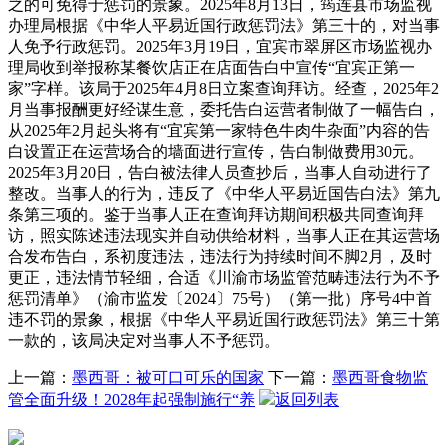
之的可免得于惩罚的景象。2025年8月13日，筠连县市场监视
办理局根据《中华人平易近国行政惩罚法》第三十的，对当事
人免予行政惩罚。2025年3月19日，宜宾市翠屏区市场监视办
理局收到举报称某餐饮店正在店面告白中宣传“宜宾正第一
家”字样。该局于2025年4月8日立案查询拜访。经查，2025年2
月当事报酬更好经谋生意，委托告白运营者制做了一幅告白，
从2025年2月起头将有“宜宾第一家特色牛肉牛杂面”内容的告
白设置正在运营场合的墙面进行宣传，告白制做费用30元。
2025年3月20日，告白被法律人员查抄后，当事人自动进行了
整改。当事人的行为，违反了《中华人平易近国告白法》第九
条第三项的。鉴于当事人正在查询拜访期间积极共同查询拜
访，照实陈述违法现实并自动供给材料，当事人正在其运营场
合发布告白，系初度违法，违法行为持续时间不脚2月，及时
更正，违法情节轻细，合适《川渝市场监管范畴违法行为不予
惩罚清单》（渝市监发〔2024〕75号）（第一批）序号4中首
违不罚的景象，根据《中华人平易近国行政惩罚法》第三十第
一款的，该局决定对当事人不予惩罚。
上一篇：
墨西哥：被可口可乐的国家
下一篇：
墨西哥食物监
管全面升级！2028年起强制施行“养
返回列表