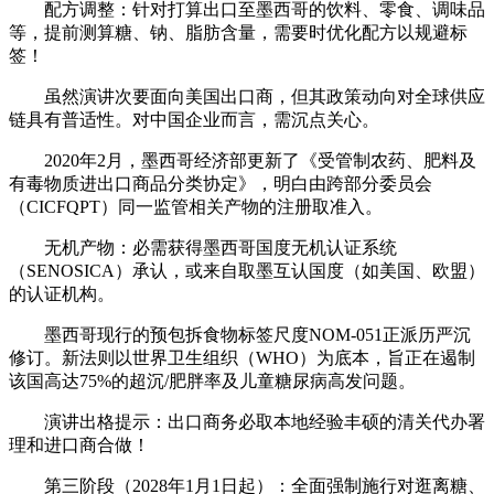
配方调整：针对打算出口至墨西哥的饮料、零食、调味品
等，提前测算糖、钠、脂肪含量，需要时优化配方以规避标
签！
虽然演讲次要面向美国出口商，但其政策动向对全球供应
链具有普适性。对中国企业而言，需沉点关心。
2020年2月，墨西哥经济部更新了《受管制农药、肥料及
有毒物质进出口商品分类协定》，明白由跨部分委员会
（CICFQPT）同一监管相关产物的注册取准入。
无机产物：必需获得墨西哥国度无机认证系统
（SENOSICA）承认，或来自取墨互认国度（如美国、欧盟）
的认证机构。
墨西哥现行的预包拆食物标签尺度NOM-051正派历严沉
修订。新法则以世界卫生组织（WHO）为底本，旨正在遏制
该国高达75%的超沉/肥胖率及儿童糖尿病高发问题。
演讲出格提示：出口商务必取本地经验丰硕的清关代办署
理和进口商合做！
第三阶段（2028年1月1日起）：全面强制施行对逛离糖、