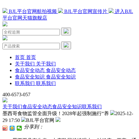
BJL平台官网航拍视频
BJL平台官网宣传片
进入BJL
平台官网天猫旗舰店
首页
首页
关于我们
关于我们
食品安全动态
食品安全动态
食品安全知识
食品安全知识
联系我们
联系我们
400-6573-057
关于我们
食品安全动态
食品安全知识
联系我们
墨西哥食物监管全面升级！2028年起强制施行“养
2025-12-
29 17:50
BJL平台官网
分享到：