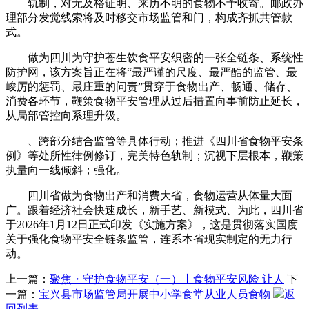
轨制，对无及格证明、来历不明的食物不予收寄。邮政办
理部分发觉线索将及时移交市场监管和门，构成齐抓共管款
式。
做为四川为守护苍生饮食平安织密的一张全链条、系统性
防护网，该方案旨正在将“最严谨的尺度、最严酷的监管、最
峻厉的惩罚、最庄重的问责”贯穿于食物出产、畅通、储存、
消费各环节，鞭策食物平安管理从过后措置向事前防止延长，
从局部管控向系理升级。
、跨部分结合监管等具体行动；推进《四川省食物平安条
例》等处所性律例修订，完美特色轨制；沉视下层根本，鞭策
执量向一线倾斜；强化。
四川省做为食物出产和消费大省，食物运营从体量大面
广。跟着经济社会快速成长，新手艺、新模式、为此，四川省
于2026年1月12日正式印发《实施方案》，这是贯彻落实国度
关于强化食物平安全链条监管，连系本省现实制定的无力行
动。
上一篇：
聚焦・守护食物平安（一）丨食物平安风险 让人
下
一篇：
宝兴县市场监管局开展中小学食堂从业人员食物
返
回列表