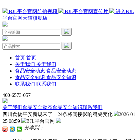
BJL平台官网航拍视频
BJL平台官网宣传片
进入BJL
平台官网天猫旗舰店
首页
首页
关于我们
关于我们
食品安全动态
食品安全动态
食品安全知识
食品安全知识
联系我们
联系我们
400-6573-057
关于我们
食品安全动态
食品安全知识
联系我们
四川食物平安新规来了！24条将间接影响餐桌变化
2026-01-
25 08:59
BJL平台官网
分享到：