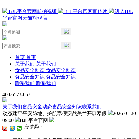
BJL平台官网航拍视频
BJL平台官网宣传片
进入BJL
平台官网天猫旗舰店
首页
首页
关于我们
关于我们
食品安全动态
食品安全动态
食品安全知识
食品安全知识
联系我们
联系我们
400-6573-057
关于我们
食品安全动态
食品安全知识
联系我们
动态建牢平安防地、护航寒假安然美兰开展寒假
2026-01-30
09:00
BJL平台官网
分享到：