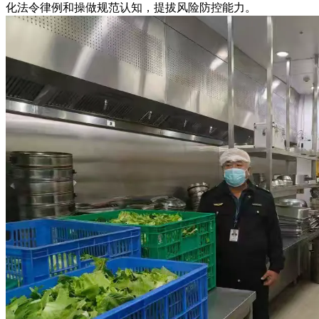
化法令律例和操做规范认知，提拔风险防控能力。