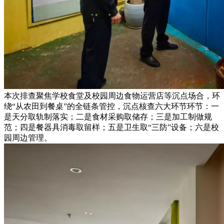
本次排查聚焦学校食堂及校园周边食物运营店等沉点场合，环
绕“从农田到餐桌”的全链条管控，沉点核查六大环节环节：一
是天分取轨制落实；二是食材采购取储存；三是加工制做规
范；四是餐器具消毒取留样；五是卫生取“三防”设备；六是校
园周边管理。