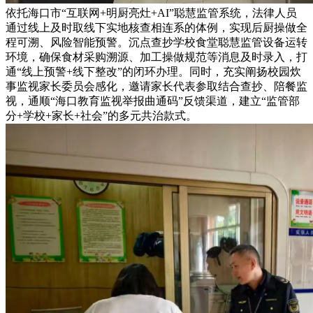
依托海口市“互联网+明厨亮灶+AI”聪慧监管系统，法律人员
通过线上及时取线下实地核查相连系的体例，实现后厨操做全
程可溯、风险智能预警。沉点查抄学校食堂聪慧监管设备运转
环境，确保食材采购溯源、加工操做规范等消息及时录入，打
通“线上预警+线下整改”的闭环办理。同时，充实阐扬校园炊
事监视家长委员会感化，邀请家长代表参取结合查抄、陪餐监
视，通顺“海口教育监视举报曲通码”反馈渠道，建立“监管部
分+学校+家长+社会”的多元共治款式。