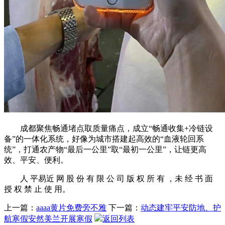
成都聚焦畅通堵点取质量痛点，成立“畅通收集+冷链设
备”的一体化系统，好像为城市搭建起高效的“血液轮回系
统”，打通农产物“最后一公里”取“最初一公里”，让链更高
效、平安、便利。
人 平易近 网 股 份 有 限 公 司 版 权 所 有 ，未 经 书 面
授 权 禁 止 使 用。
上一篇：
aaaa黄片免费旁不雅
下一篇：
动态建牢平安防地、护
航寒假安然美兰开展寒假
返回列表