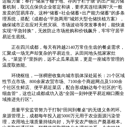
运输力量；奉行“储菜于棚于地、存肉于栏于塘”的出产能力储
蓄机制，取沉点保供企业签定和谈，要求其连结满脚7天一般
发卖的贸易库存。这种“储蓄+社会储蓄+出产能力储蓄”的多条
理系统，搭配《成都会“平急两用”城郊大型仓储扶植方案》，
确保城市正在应对天然灾祸、市场波动等突发事务时，能快速
实现“平急转换”，无效防止市场抢购和价钱飙升，牢牢守居平
易近生底线。
正在四川成都，每天有跨越2140万常住生齿的餐桌需求，
汇聚成一场无声却复杂的平易近生。从田间地头抵家家灶
头，“菜篮子”里拆的，远不止瓜果蔬菜，更是一座城市管理的
温度取效能。
环绕枢纽，一张稠密收集向城市肌体深处延长：21个区域
性节点市场、800余家农贸市场、7100余个商超网点及5100余
个社区生鲜店、便平易近菜店，配合形成触达每个社区的“毛
细血管”，这也让成都成功入选“全国一刻钟便平易近糊口圈全
域推进先行区”。
质量平安监管努力于打制“田间到餐桌”的无缝义务闭环。
泉源管理上，成都每年投入超5000万元用于农业面源污染管
理，农用地土壤质量持续向好，为平安农产物出产奠基根本。