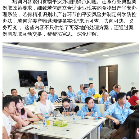
培训内容紧扣食物平安办理的痛点问题。连系行业典型案
例取政策要求，细致若何建立合适企业现实的食物出产平安办
理系统，若何精准识别出产各环节的平安风险并制定科学防控
办法，若何完美产物逃溯链条实现“来历可查、去向可逃、义
务可究”。这些内容不只供给了可落地的处理方案，还通过案
例阐发取互动交换，帮帮拓宽思、深化理解。