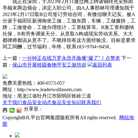
我正在深圳，于2023年2月11通过网上聘请铜转光安拆岗
亭颠末两边领会，决定入职公司。由A人事部林司理通知我于
2023年2月17日取B公司签订劳动合同，有微信聊天记实。被A
分派于福田区新洲南坐工做，工做东西，车辆，工做服拆，工
牌，工做使命，工做办理统计，工资核算等。B发工资和缴纳
社保，B有劳务调派天分。从意取A构成现实劳动关系。大大
都律师都说从意不了。不晓得你有这方面经验没。目标是要求
同工同酬，过节福利，年终，联系183+9704+8458。
上一篇：
一分钟正在线万罗永浩开曲播“爆了”！点赞老
下一
篇：
保山市开展校园食物平安工做培训
返回列表
免费关爱热线：400-6573-057
网址：http://www.leaderwolfassets.com
地址：黑龙江省牡丹江市阳明区铁岭三道
关于我们
食品安全动态
食品安全知识
联系我们
分享至：
CopyrightBJL平台官网集团版权所有All rights reserved.
网站地
图