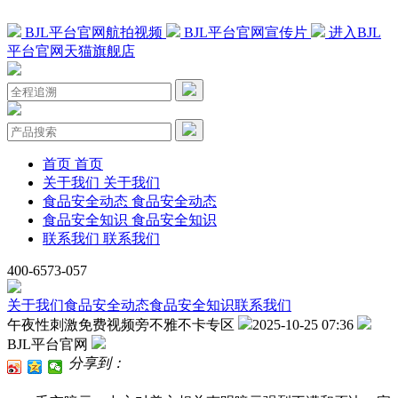
BJL平台官网航拍视频
BJL平台官网宣传片
进入BJL
平台官网天猫旗舰店
首页
首页
关于我们
关于我们
食品安全动态
食品安全动态
食品安全知识
食品安全知识
联系我们
联系我们
400-6573-057
关于我们
食品安全动态
食品安全知识
联系我们
午夜性刺激免费视频旁不雅不卡专区
2025-10-25 07:36
BJL平台官网
分享到：