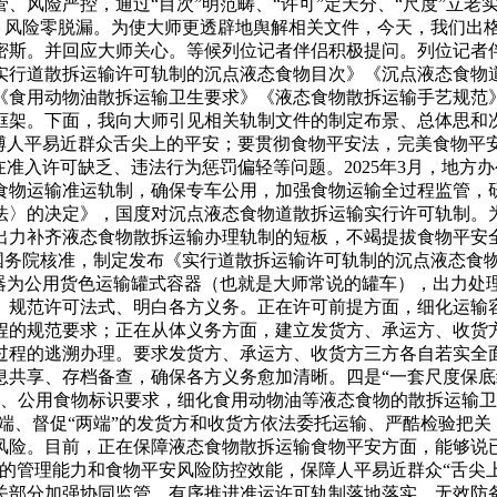
管、风险严控，通过“目次”明范畴、“许可”定天分、“尺度”立
区，风险零脱漏。为使大师更透辟地舆解相关文件，今天，我们出
密斯。并回应大师关心。等候列位记者伴侣积极提问。列位记者
实行道散拆运输许可轨制的沉点液态食物目次》《沉点液态食物
《食用动物油散拆运输卫生要求》《液态食物散拆运输手艺规范
框架。下面，我向大师引见相关轨制文件的制定布景、总体思和
泛博人平易近群众舌尖上的平安；要贯彻食物平安法，完美食物平
在准入许可缺乏、违法行为惩罚偏轻等问题。2025年3月，地
物运输准运轨制，确保专车公用，加强食物运输全过程监管，研究
法〉的决定》，国度对沉点液态食物道散拆运输实行许可轨制。
出力补齐液态食物散拆运输办理轨制的短板，不竭提拔食物平安
请国务院核准，制定发布《实行道散拆运输许可轨制的沉点液态食物
器为公用货色运输罐式容器（也就是大师常说的罐车），出力处理
、规范许可法式、明白各方义务。正在许可前提方面，细化运输
程的规范要求；正在从体义务方面，建立发货方、承运方、收货方
过程的逃溯办理。要求发货方、承运方、收货方三方各自若实全
息共享、存档备查，确保各方义务愈加清晰。四是“一套尺度保底
器、公用食物标识要求，细化食用动物油等液态食物的散拆运输
两端、督促“两端”的发货方和收货方依法委托运输、严酷检验把关
风险。目前，正在保障液态食物散拆运输食物平安方面，能够说
的管理能力和食物平安风险防控效能，保障人平易近群众“舌尖
关部分加强协同监管，有序推进准运许可轨制落地落实，无效防