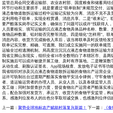
监管总局会同交通运输部、农业农村部、国度粮食和储蓄局结
环节行动和主要抓手，就是要通过“联单轨制”来规范交付、运
液态食物道散拆运输过程中运输记实较为分离、消息不克不及
定利用电子联单，实现全程贯通、消息共享。二是“谁来记”
要严酷落实岗亭记实义务，确保出了问题可以或许“找获得人，
人员要核实、填写运输的沉点液态食物具体品种名称、数量、
食物品种数量、铅封能否完整等消息。四是细化“怎样用”。
消息内容。收货方完成验收入库后，该当将联单及时反馈给发
联单记实完整、精确、可逃溯。我们成立实施同一的联单规范
运输全过程逃溯机制。局高度注沉沉点液态食物道散拆运输方
我省立脚山东现实，组织全省16市全数明白了本辖区市、县两
制实施后可以或许敏捷开展工做、及时有序落地。二是鞭策数
从动生成、刷脸认证签名、App现场核查、发放电子证书等功
我省组织对涉及沉点液态食物道散拆运输的食物出产运营企业
运许可轨制出台过渡期严酷落实食物平安法令律例，守牢食物
者、道运输运营者的办理人员、从业人员，以及各级监管人员
发工做；同时加督查抄力度，督促食物出产运营者严酷落实准运
点，配合加强对发货方、承运方、收货方的食物平安监管，构
系。感激列位发布人的出色分享取坦诚交换，也感激列位伴侣
上一篇：
聚势全球地标农产赋能村落复兴新篇！
下一篇：
《食