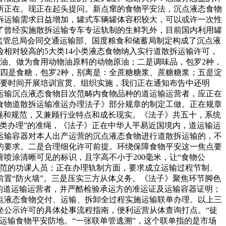
所正在。现正在起头提问。新点窜的食物平安法，沉点液态食物
拆运输需求日益增加，罐式车辆罐体容积较大，可以或许一次性
了曾经实施散拆运输专车专运轨制的生鲜乳外，目前国内利用罐
监管总局会同交通运输部、国度粮食和储蓄局制定构成了沉点液
相对较高的5大类14小类液态食物纳入实行道散拆运输许可，
油、做为食用动物油原料的动物原油；二是调味品，包罗2种，
四是食糖，包罗2种，别离是：全蔗糖糖浆、蔗糖糖浆；五是淀
需要时间开展培训宣贯、组织实施，我们正在通知布告中还明
车运输沉点液态食物目次范畴内食物品种的道运输运营者，应正在
食物道散拆运输准运办理法子》部分规章的制定工做。正在规章
绳和规范，又兼顾行业特点和成长现实。《法子》共五十，系统
类办理”的准绳，《法子》正在中华人平易近国境内，道运输运
运输容器对本人出产运营的沉点液态食物进行道散拆运输的，不
的要求。二是合理细化许可前提。环绕保障食物平安这一焦点要
喷涂清晰可见的标识，且字高不小于200毫米，让“食物公
规范的功课人员；正在办理轨制方面，要求成立运输过程节制、
置“防火墙”。三是压实三方从体义务。《法子》聚焦环节脚色
的道运输运营者，并严酷检验承运方的准运证及运输容器证明；
点液态食物交付、运输、拆卸全过程实施运输联单办理。以上三
坐公示许可的具体处事流程指南，便利运营从体查询打点。“徒
运输食物平安防地。“一张联单管逃溯”，这个联单指的是市场