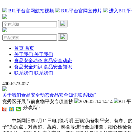
BJL平台官网航拍视频
BJL平台官网宣传片
进入BJL
首页
首页
关于我们
关于我们
食品安全动态
食品安全动态
食品安全知识
食品安全知识
联系我们
联系我们
400-6573-057
关于我们
食品安全动态
食品安全知识
联系我们
竞秀区开展节前食物平安专项查抄
2026-02-14 14:14
BJL
分享到：
中新网旧事2月11日电 (徐巧明 王颖)为营制平安、有序、
子”为沉点，对商超、蔬菜、熟食等进行全面排查，细心检验