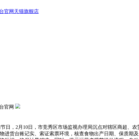
平台官网天猫旗舰店
平台官网
的节日，2月10日，市竞秀区市场监视办理局沉点对辖区商超、农贸
食物进货台账记实、索证索票环境，核查食物出产日期、保质期及