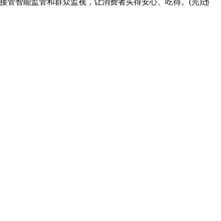
接管智能监管和群众监视，让消费者买得安心、吃得。(完)违