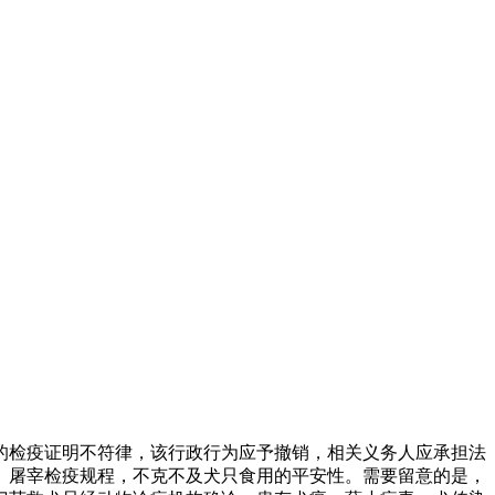
检疫证明不符律，该行政行为应予撤销，相关义务人应承担法
、屠宰检疫规程，不克不及犬只食用的平安性。需要留意的是，