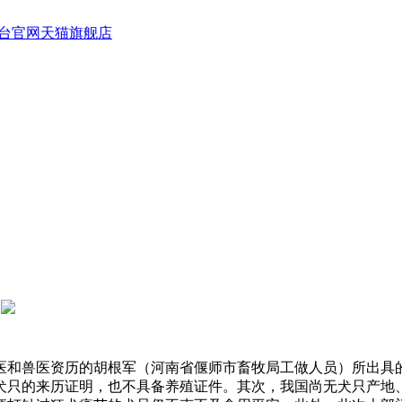
平台官网天猫旗舰店
和兽医资历的胡根军（河南省偃师市畜牧局工做人员）所出具的
犬只的来历证明，也不具备养殖证件。其次，我国尚无犬只产地