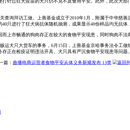
便打针过狂犬疫苗的犬只仍不克不及食用平安。此外，此次大部
查询拜访工做。上善基金成立于2010年1月，附属于中华慈
40只进行了狂犬病抗体随机抽测，成果显示40份样品均无抗体
而上市畅通的狗肉存正在较大的食物平安现患，同时狗肉不法商
贩运犬只大货车的事务，6月15日，上善基金京哈事务法令工做
务存正在检疫证明违法开具、犬只具有严沉食物平安现患等问题
一篇：
曲播电商运营者食物平安从体义务新规发布 13类
返回
图