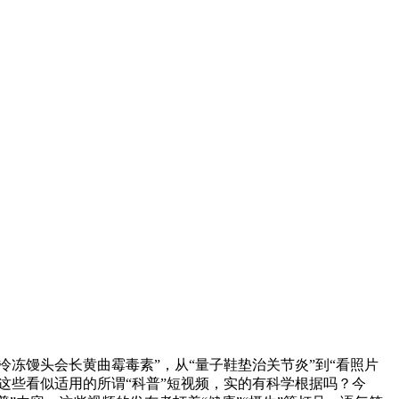
冻馒头会长黄曲霉毒素”，从“量子鞋垫治关节炎”到“看照片
这些看似适用的所谓“科普”短视频，实的有科学根据吗？今