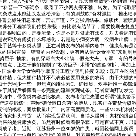
，输入“摄生”“护发”等环节词，呈现大量看似专业的所谓“科普
”“科普一下”等词条，吸引了不少网友旁不雅、转发。为了博取
杂洗发水能让头发蓬松清新；有的则鼓吹“食材混搭”，推出喷鼻
的科普会标注消息来历，言语严谨，不会强调结果。像碘伏、藿喷
取养分工程学院副传授 朱毅：好比说有结节了，需要按期去复查
就是很明白的，是要流量，你是不是对健康有焦炙，对去看病有
是说它没有阐扬什么坏感化，若是是小病变大病，没病生出病，
手艺等十多类从题，正在科协发布的科学内容中，健康范畴是沉灾
张的结果宣传、猎奇的内容设想，更有博从借“饮食平安”来制制
权势巨子”抽象。有的穿戴白大褂出镜，假充大夫、专家；有的号
焦点，正在于他们控制了“权势巨子+术语”的虚假包拆，再加上
中国农业大学食物科学取养分工程学院副传授 朱毅：现正在吃
棚种植，但大棚种植并不代表必然要用良多的农药，由于大棚的
由于光照少一些，但焦点的维生素C、矿物质、炊事纤维一点都
在于其背后躲藏着一条完整的流量变现链条。记者查询拜访发觉，
频中，带货类内容占比极高。发布者往往先通过所谓“健康警示”
“逆糖锻练”；声称“碘伏漱口杀菌”的博从，现实正在带货含碘
制的模板，案牍批量出产、内容高度同质化。一些MCN机构特地
接商家起头带货，从而实现贸易获利。自博从爆料：素材的爆点
销售的是健康焦炙。虽然有时候看着很俗套，可是百试不爽，只
成了者。近期，江苏扬州一位80岁的白叟，就因轻信网上所谓“教
关心了一位自称“孙教员” 的博从，对方声称售卖的“高级药品