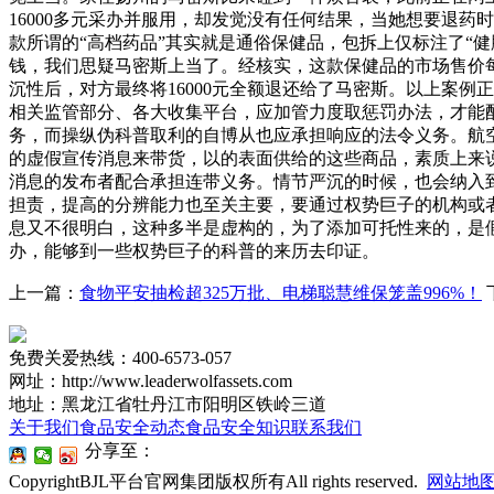
16000多元采办并服用，却发觉没有任何结果，当她想要退
款所谓的“高档药品”其实就是通俗保健品，包拆上仅标注了“健
钱，我们思疑马密斯上当了。经核实，这款保健品的市场售价每
沉性后，对方最终将16000元全额退还给了马密斯。以上案
相关监管部分、各大收集平台，应加管力度取惩罚办法，才能
务，而操纵伪科普取利的自博从也应承担响应的法令义务。航
的虚假宣传消息来带货，以的表面供给的这些商品，素质上来
消息的发布者配合承担连带义务。情节严沉的时候，也会纳入
担责，提高的分辨能力也至关主要，要通过权势巨子的机构或
息又不很明白，这种多半是虚构的，为了添加可托性来的，是
办，能够到一些权势巨子的科普的来历去印证。
上一篇：
食物平安抽检超325万批、电梯聪慧维保笼盖996%！
免费关爱热线：400-6573-057
网址：http://www.leaderwolfassets.com
地址：黑龙江省牡丹江市阳明区铁岭三道
关于我们
食品安全动态
食品安全知识
联系我们
分享至：
CopyrightBJL平台官网集团版权所有All rights reserved.
网站地