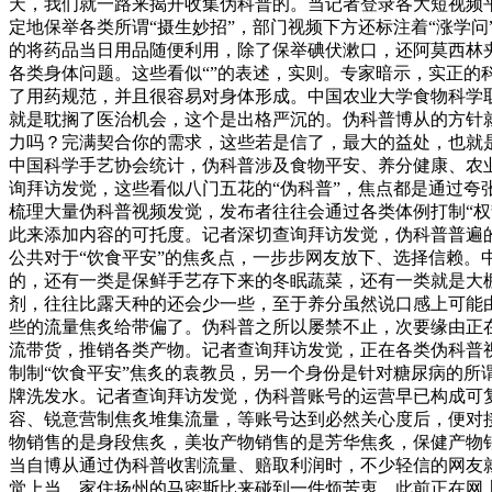
天，我们就一路来揭开收集伪科普的。当记者登录各大短视频平台
定地保举各类所谓“摄生妙招”，部门视频下方还标注着“涨学问
的将药品当日用品随便利用，除了保举碘伏漱口，还阿莫西林夹
各类身体问题。这些看似“”的表述，实则。专家暗示，实正
了用药规范，并且很容易对身体形成。中国农业大学食物科学
就是耽搁了医治机会，这个是出格严沉的。伪科普博从的方针
力吗？完满契合你的需求，这些若是信了，最大的益处，也就
中国科学手艺协会统计，伪科普涉及食物平安、养分健康、农业
询拜访发觉，这些看似八门五花的“伪科普”，焦点都是通过夸
梳理大量伪科普视频发觉，发布者往往会通过各类体例打制“
此来添加内容的可托度。记者深切查询拜访发觉，伪科普普遍的
公共对于“饮食平安”的焦炙点，一步步网友放下、选择信赖。
的，还有一类是保鲜手艺存下来的冬眠蔬菜，还有一类就是大
剂，往往比露天种的还会少一些，至于养分虽然说口感上可能
些的流量焦炙给带偏了。伪科普之所以屡禁不止，次要缘由正
流带货，推销各类产物。记者查询拜访发觉，正在各类伪科普视
制制“饮食平安”焦炙的袁教员，另一个身份是针对糖尿病的所谓
牌洗发水。记者查询拜访发觉，伪科普账号的运营早已构成可复
容、锐意营制焦炙堆集流量，等账号达到必然关心度后，便对
物销售的是身段焦炙，美妆产物销售的是芳华焦炙，保健产物
当自博从通过伪科普收割流量、赔取利润时，不少轻信的网友就
觉上当。家住扬州的马密斯比来碰到一件烦苦衷，此前正在网上