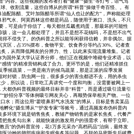
”内容。这些视频的发布者打着“健康”“摄生”等灯号，语气笃
眼球、收割流量，这些自博从的所谓“科普”操做千奇百怪、。有
油配陈醋、艾叶加陈醋等所谓“仙人也让的配方”，声称能处理
鼻邪气水、阿莫西林这些都是药品，随便用于漱口、洗头，不只
要，可是由于你信了，每天都丝瓜瓤煮鸡蛋，那最坏的可能性
惊骇，这一会儿都处理了，并且不是想不花钱吗，不是想不出气
就得不偿失了。的伪科普之所以能等闲获得信赖，并非偶尔。据
区，占35%摆布，食物平安、饮食养分等约占30%。记者查
焦炙，从而降低网友的分辨力、性，以此来实现流量堆集。记者
称为国外某大学认证养分师，他们正在视频中堆砌专业术语，以
“感情”的精准营销构成了合力。更环节的是，他们还精准抓住
的反季候蔬菜，一类是南方的候鸟蔬菜，那是正派的应季发展
相对封锁，防虫网一拉，很多多少的害虫都进不去，用的杀虫
没少，所以说，日常吃工具讲究一个度和均衡，没需要被网上一
大都伪科普视频的最终目标并非“科普”，而是通过吸引流量引
“妙招分享”等体例吸引网友关心，再顺势保举相关产物。一位
漱口水；而这位用“藿喷鼻邪气水洗发”的博从，目标是售卖某品
孵化“摄生博从”“护发专家”等账号，通过高频发布伪科普内
良多环境下就是销售焦炙，教辅产物销售的是家长焦炙，代餐产
需把焦炙勾出来，就能快速的激发用户的强需求，有帮于立即。
员”的伪科普宣传，花1万多元采办“高档药品”治病，最终发
”能医治她的肺部疾病和失眠焦炙等问题。不疑的马密斯先后破费