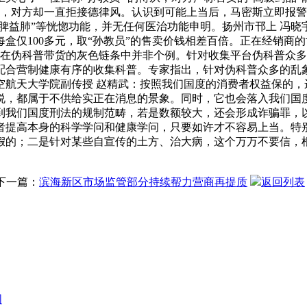
药时，对方却一直拒接德律风。认识到可能上当后，马密斯立即报
脾益肺”等恍惚功能，并无任何医治功能申明。扬州市邗上 冯晓宇
盒仅100多元，取“孙教员”的售卖价钱相差百倍。正在经销商的
例正在伪科普带货的灰色链条中并非个例。针对收集平台伪科普众
配合营制健康有序的收集科普。专家指出，针对伪科普众多的乱
空航天大学院副传授 赵精武：按照我们国度的消费者权益保的，
说，都属于不供给实正在消息的景象。同时，它也会落入我们国
到我们国度刑法的规制范畴，若是数额较大，还会形成诈骗罪，
者提高本身的科学学问和健康学问，只要如许才不容易上当。特
假的；二是针对某些自宣传的土方、治大病，这个万万不要信，
下一篇：
滨海新区市场监管部分持续帮力营商再提质
返回列表
图