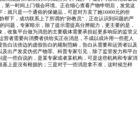
警，第一时间上门领会环境。正在细心查看产物申明后，发觉这
：就只是一个通俗的保健品，可是对方卖了她16000元的价
协帮下，成功联系上了所谓的“孙教员”，正在认识到问题的严
多的问题，专家暗示，除了提示需提高分辨能力，更主要的是，
象，收集平台做为消息的主要载体需要承担起更多响应的监管义
运营者需要向消费者供给实正在消息，不成以或许用一些惹人
度告白法傍边的虚假告白的规制范畴，告白从需要和运营者以及
以及出产发卖伪劣产物罪。科普专家引见，除了监管发力和平台
别是一些自说的，是某专家或者某机构，可是这些机构和专家消
根基上是没有根据的；三是对于一些消息拿不准，这时候怎样