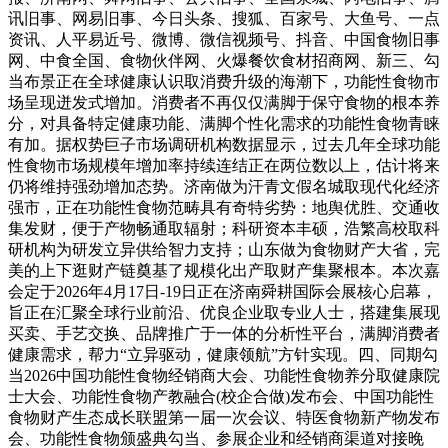
讯旧事、网易旧事、今日头条、搜狐、百家号、大鱼号、一点
资讯、人平易近号、微博、微信视频号、抖音、中国食物旧事
网、中食全国、食物伙伴网、火爆餐饮食材招商网、新三、勾
当布景正在全球健康认识取消费升级的海潮下，功能性食物市
场呈现迸发式增加。消费者不再仅仅满脚于保守食物的根本养
分，对具备特定健康功能、满脚个性化需求的功能性食物青睐
有加。据权势巨子市场调研机构数据显示，过去几年全球功能
性食物市场规模年增加率持续连结正在两位数以上，估计将来
仍将维持强劲增加态势。济南做为汗青文假名城取现代化经济
强市，正在功能性食物范畴具有奇特劣势：地舆优胜、交通收
集发财，便于产物畅通取辐射；科研资本丰硕，浩繁高校取科
研机构为研发立异供给智力支持；山东做为食物财产大省，完
美的上下逛财产链奠基了规模化出产取财产集聚根本。本次嘉
会定于2026年4月17日-19日正在济南舜耕国际会展核心启幕，
旨正在汇聚全球行业前沿、优良企业取专业人士，搭建集展现
买卖、手艺交换、品牌推广于一体的分析性平台，满脚消费者
健康需求，帮力“立异驱动，健康领航”方针实现。四、同期勾
当2026中国功能性食物经销商大会、功能性食物养分取健康院
士大会、功能性食物产教融合(校企合做)发布会、中国功能性
食物财产生态成长联盟第一届一次会议、特医食物新产物发布
会、功能性食物颁盛典勾当、参展企业和经销商渠道对接晚