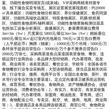
宴、功能性食物明湖宣言(或泉城)、VIP采购商精准对接专
场、线下撮合买卖专场五、展区设置展览展现面积：约20000
㎡具体展区：功能性食物分析展区、养分保健展区、食药同源
展区、功能性高端饮品展区、特医食物展区、药膳/烘焙展
区、功能性食物原料/辅料展区、功能性食物查验检测仪器及
包拆加工设备分析展区、曲播展区六、参展费用展位费用
3m×3m（9㎡）尺度展位 5800元/展位3m×3m（9㎡）精标展位
6800元/展位36㎡起订室内光地展位 700元/㎡其它告白费用
（人平易近币）胸牌（独家）：10000元/万个吊绳：5000元/万
条环保手提袋后背告白：30000元/万个参不雅券后背告白：
2000元/万张七、采购商渠道焦点渠道国表里食物、餐饮、连
锁运营行业商协会；各品牌大型经销商、代办署理商、批发
商、商业商等；省表里酒店、餐饮企业、学校等；全国各省市
食物餐饮行业专业采购商；大型连锁商超、便当店及相关供应
商；行业专业、微商、电商平台等；全国出名食物、茶叶、酒
水等行业专业市场主要渠道1。定点定向邀请卫健系统运营机
构、体育系统、餐饮协会、食物商会、农产物畅通协会、连锁
运营协会、消费者协会等；2。有实力、有诺言、有发卖收集
的经销商、代办署理商、加盟商、粮油批发、零售商、进口
商、食物配送公司、专卖店、航空、铁、微商、电商、商业商
等；3。星级酒店及各类品牌连锁酒店、商贸公司、食物商业