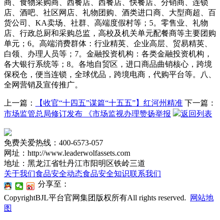
商、食物采购商、西餐店、西餐店、快餐店、分销商、连锁
店、酒吧、社区网店、礼物团购、酒类进口商、大型商超、百
货公司、KA卖场、社群、高端度假村等；5。零售业、礼物
店、行政总厨和采购总监，高校及机关单元配餐商等主要团购
单元；6。高端消费群体：行业精英、企业高层、贸易精英、
白领、办理人员等；7。金融投资机构：各类金融投资机构，
各大银行系统等；8。各地自贸区，进口商品曲销核心，跨境
保税仓，便当连锁，全球优品，跨境电商，代购平台等。八、
全网营销及宣传推广。
上一篇：
【收官“十四五”谋篇“十五五”】红河州精准
下一篇：
市场监管总局修订发布 《市场监视办理赞扬举报
返回列表
免费关爱热线：400-6573-057
网址：http://www.leaderwolfassets.com
地址：黑龙江省牡丹江市阳明区铁岭三道
关于我们
食品安全动态
食品安全知识
联系我们
分享至：
CopyrightBJL平台官网集团版权所有All rights reserved.
网站地
图