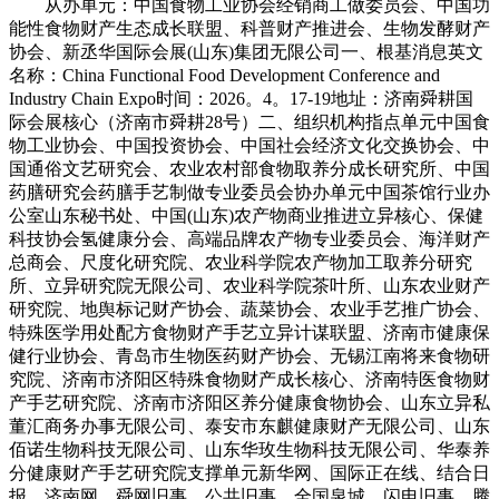
从办单元：中国食物工业协会经销商工做委员会、中国功
能性食物财产生态成长联盟、科普财产推进会、生物发酵财产
协会、新丞华国际会展(山东)集团无限公司一、根基消息英文
名称：China Functional Food Development Conference and
Industry Chain Expo时间：2026。4。17-19地址：济南舜耕国
际会展核心（济南市舜耕28号）二、组织机构指点单元中国食
物工业协会、中国投资协会、中国社会经济文化交换协会、中
国通俗文艺研究会、农业农村部食物取养分成长研究所、中国
药膳研究会药膳手艺制做专业委员会协办单元中国茶馆行业办
公室山东秘书处、中国(山东)农产物商业推进立异核心、保健
科技协会氢健康分会、高端品牌农产物专业委员会、海洋财产
总商会、尺度化研究院、农业科学院农产物加工取养分研究
所、立异研究院无限公司、农业科学院茶叶所、山东农业财产
研究院、地舆标记财产协会、蔬菜协会、农业手艺推广协会、
特殊医学用处配方食物财产手艺立异计谋联盟、济南市健康保
健行业协会、青岛市生物医药财产协会、无锡江南将来食物研
究院、济南市济阳区特殊食物财产成长核心、济南特医食物财
产手艺研究院、济南市济阳区养分健康食物协会、山东立异私
董汇商务办事无限公司、泰安市东麒健康财产无限公司、山东
佰诺生物科技无限公司、山东华玫生物科技无限公司、华泰养
分健康财产手艺研究院支撑单元新华网、国际正在线、结合日
报、济南网、舜网旧事、公共旧事、全国泉城、闪电旧事、腾