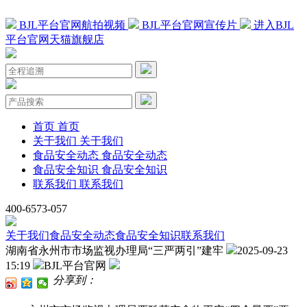
BJL平台官网航拍视频
BJL平台官网宣传片
进入BJL
平台官网天猫旗舰店
首页
首页
关于我们
关于我们
食品安全动态
食品安全动态
食品安全知识
食品安全知识
联系我们
联系我们
400-6573-057
关于我们
食品安全动态
食品安全知识
联系我们
湖南省永州市市场监视办理局“三严两引”建牢
2025-09-23
15:19
BJL平台官网
分享到：