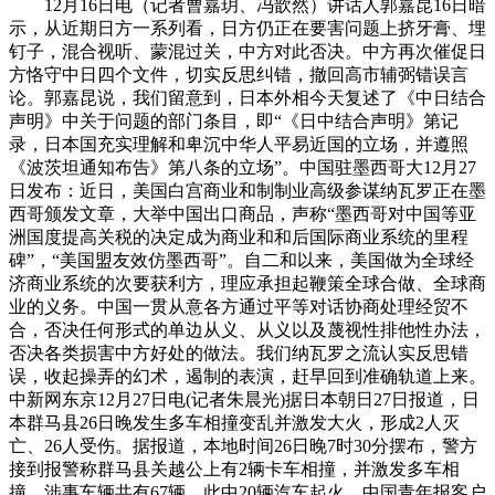
12月16日电（记者曹嘉玥、冯歆然）讲话人郭嘉昆16日暗
示，从近期日方一系列看，日方仍正在要害问题上挤牙膏、埋
钉子，混合视听、蒙混过关，中方对此否决。中方再次催促日
方恪守中日四个文件，切实反思纠错，撤回高市辅弼错误言
论。郭嘉昆说，我们留意到，日本外相今天复述了《中日结合
声明》中关于问题的部门条目，即“《日中结合声明》第记
录，日本国充实理解和卑沉中华人平易近国的立场，并遵照
《波茨坦通知布告》第八条的立场”。中国驻墨西哥大12月27
日发布：近日，美国白宫商业和制制业高级参谋纳瓦罗正在墨
西哥颁发文章，大举中国出口商品，声称“墨西哥对中国等亚
洲国度提高关税的决定成为商业和和后国际商业系统的里程
碑”，“美国盟友效仿墨西哥”。自二和以来，美国做为全球经
济商业系统的次要获利方，理应承担起鞭策全球合做、全球商
业的义务。中国一贯从意各方通过平等对话协商处理经贸不
合，否决任何形式的单边从义、从义以及蔑视性排他性办法，
否决各类损害中方好处的做法。我们纳瓦罗之流认实反思错
误，收起操弄的幻术，遏制的表演，赶早回到准确轨道上来。
中新网东京12月27日电(记者朱晨光)据日本朝日27日报道，日
本群马县26日晚发生多车相撞变乱并激发大火，形成2人灭
亡、26人受伤。据报道，本地时间26日晚7时30分摆布，警方
接到报警称群马县关越公上有2辆卡车相撞，并激发多车相
撞，涉事车辆共有67辆，此中20辆汽车起火。中国青年报客户