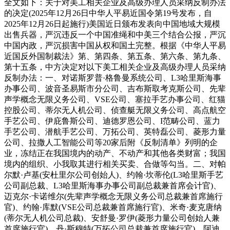
全文如下：关于对美工相关企业及高级办理人员采纳反制办法
的决定(2025年12月26日中华人平易近国令第19号发布，自
2025年12月26日起施行)美国近日颁布发表向中国地域大规模
出售兵器，严沉违反一个中国准绳和中美三个结合公报，严沉
中国内政，严沉损害中国从权和国土完整。根据《中华人平易
近国反外国制裁法》第、第四条、第五条、第六条、第九条、
第十五条，中方决定对以下美工相关企业及高级办理人员采纳
反制办法：一、对诺斯罗普·格鲁曼系统公司、L3哈里斯海事
办事公司、波音圣易斯市分公司、吉布斯取考克斯公司、先辈
声学概念无限义务公司、VSE公司、塞拉手艺办事公司、红猫
控股公司、蒂尔无人机公司、侦查艇无限义务公司、高点航空
手艺公司、伊庇鲁斯公司、迪德罗恩公司、I范畴公司、蓝力
手艺公司、潜航手艺公司、万拓公司、英特磊公司、菱形力量
公司、拉撒人工智能公司等20家后附《反制清单》列明的企
业，冻结正在我国境内的动产、不动产和其他各类财富；我国
境内的组织、小我取其进行相关买卖、合做等勾当。二、对帕
尔默·卢基(安杜里尔公司创始人)、约翰·坎蒂伦(L3哈里斯手艺
公司副总裁、L3哈里斯海事办事公司副总裁兼首席会计官)、
迈克尔·卡诺维尔(先辈声学概念无限义务公司总裁兼首席施行
官)、约翰·库默(VSE公司总裁兼首席施行官)、米奇·麦克唐纳
(蒂尔无人机公司总裁)、安舒曼·罗伊(菱形力量公司创始人兼
首席施行官)、丹·斯穆特(万拓公司总裁兼首席施行官)、阿迪