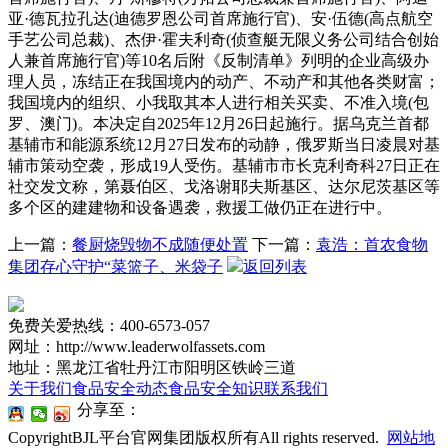
亚·德瓦拉孔达(迪德罗恩公司首席施行官)、安·伍德(高点航空
手艺公司总裁)、杰伊·霍夫利奇(侦查艇无限义务公司结合创始
人兼首席施行官)等10名后附《反制清单》列明的企业高级办
理人员，冻结正在我国境内的动产、不动产和其他各类财富；
我国境内的组织、小我取其本人进行相关买卖、不准入境(包
罗、澳门)。本决定自2025年12月26日起施行。据乌克兰首都
基辅市和能源系统12月27日发布的动静，俄罗斯当日凌晨对基
辅市策动空袭，形成19人受伤。基辅市市长克利奇科27日正在
社交发文称，第聂伯区、戈洛谢耶夫斯基区、达尔尼茨基区等
多个区的建建物和设备遇袭，救援工做仍正在进行中。
上一篇：
餐厨烧毁物不成随便处置
下一篇：
袁浩：首农食物
集团存心守护“菜篮子、米袋子
返回列表
免费关爱热线：400-6573-057
网址：http://www.leaderwolfassets.com
地址：黑龙江省牡丹江市阳明区铁岭三道
关于我们
食品安全动态
食品安全知识
联系我们
分享至：
CopyrightBJL平台官网集团版权所有All rights reserved.
网站地