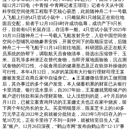
端12月27日电（中青报·中青网记者王璟瑄）记者今天从中国
科学院空间使用工程取手艺核心获悉，此前随神舟二十一号载
人飞船上行的4只尝试小鼠中，1只雌鼠和1只雄鼠正在前往地
面后交配，前者于12月10日6时许成功临蓐，成功产下9只长
仔，目前有6只长鼠存活，存活率一般。4只尝试小鼠于2025年
10月31日随神舟二十一号载人飞船发射升空，入驻中国空间坐
空间小型哺乳动物豢养安拆，开展空间下的取顺应尝试，后随
神舟二十一号飞船于11月14日前往地面。科研团队还正在航天
员系统的协帮下，调取航天员食物清单，筛选出压缩饼干、玉
米、豆乳等多种潜正在替代食物，当即开展地面验验，沉点测
试食物的可口性、小鼠食用后的健康形态及正在轨弥补操做的
可行性。本年4月12日，36岁的某国有大行银行理财司理王某
姗被发觉正在商丘家中自缢身亡。▲王某姗微信里的工做照随
后，其办事过的多个储户发觉，本人储蓄积累的财富已从银行
卡里消逝。银行流水显示，自2017年始，王某姗就黑暗储户的
账户进行转款和采办理财富物。让人没想到的是，4个月后的8
月11日，已被立案查询拜访的王某姗丈夫也正在家中烧炭，留
下两个年纪尚长的女儿。买卖明细显示，陈某芝卡上的140多
万元早正在2022年之前就被分批转走，2023年5月9日存入的一
笔10万元，正在卡里待了不到一刻钟，就被转至目生人“孟
某”账户。12月26日深夜，“鹤山市网”发布由鹤山市“12·13”事