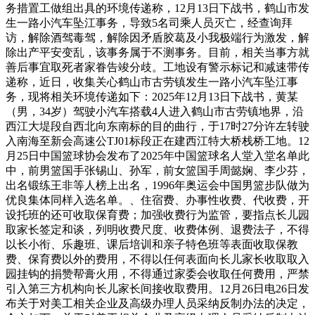
务措置工做组出具的环境传递称，12月13日下战书，鹤山市发
生一路小汽车坠江事务，导致5名司乘人员灭亡，经查询拜
访，解除酒驾毒驾，解除因矛盾胶葛及小我极端行为激发，解
除出产平安变乱，该事务属于不测事务。目前，相关当事方就
善后事宜取死者家眷告竣分歧。工地设有警示标记和减速带传
递称，近日，收集关心鹤山市古劳镇发生一路小汽车坠江事
务，现将相关环境传递如下：2025年12月13日下战书，黄某
（男，34岁）驾驶小汽车搭载4人进入鹤山市古劳镇地界，沿
西江大堤段自西北向东南标的目的曲行，于17时27分许左转驶
入南海至新会高速公TJ01标段正在建西江特大桥栈桥工地。12
月25日中国篮球协会发布了2025年中国篮球名人堂入堂名单此
中，前男篮国手张锡山、孙军，前女篮国手周懿娴、李少芬，
出名锻练王非等人榜上出名，1996年奥运会中国男篮步队做为
优良集体同样入选名单。、住宿费、办事性收费、代收费，开
设托班的还可收取保育费；加强收费行为监管，要指点长儿园
取家长签定和谈，列明收费尺度、收费体例、退费法子，不得
以长小衔、乐趣班、课后培训和亲子特色班等表面收取保教
费、保育费以外的费用，不得以任何表面向长儿家长收取取入
园挂钩的捐赞帮膏火用，不得通过家委会收取任何费用，严禁
引入第三方机构向长儿家长间接收取费用。12月26日电26日发
布关于对美工相关企业及高级办理人员采纳反制办法的决定，