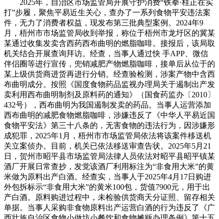
2025年，自治区市场监管局开展守护消费“铁拳·桂正在实
打”步履，聚焦平易近生关心，查办了一系列食物平安违法案
件，无力了消费者权益，现发布第三批典型案例。2024年9
月，梧州市市场监管局收到举报，称位于梧州市龙圩区的冀某
某通过收集发卖含西药西布曲明的燃脂咖啡。接报后，该局取
机关结合开展查询拜访。经查，当事人通过快 手APP、微信
伴侣圈等进行宣传，兜销减肥产物燃脂咖啡，接单后从位于的
某上级供货商进货再进行分销。经查验检测，涉案产物中含西
布曲明成分。按照《国度食物药品监视办理局关于遏制出产发
卖利用西布曲明制剂及原料药的通知》（国食药监办〔2010〕
432号），西布曲明为我国遏制发卖的药品。当事人运营添加
西布曲明的减肥食物燃脂咖啡，涉嫌违反了《中华人平易近国
食物平安法》第三十八条的，无害食物的违法行为，因涉嫌形
成犯罪，2025年1月，梧州市市场监管局依法将该案件移送机
关立案侦办。目前，机关已依法移送审查告状。2025年5月21
日，贺州市昭平县市场监管局法律人员依法对昭平县昭平镇某
酒厂开展日常查抄，发觉该酒厂利用标注为“非食用大米”的黄
米做为原料出产白酒。经查实，当事人于2025年4月17日购进
外包拆标示“非食用大米”的黄米100包，货值7900元，用于出
产白酒。原料购进过程中，未检验供货商天分证照、留存相关
单据。当事人采购非食物原料出产运营白酒的行为违反了《广
西壮族自治区食物小做坊小餐饮和食物摊贩办理条例》第十五