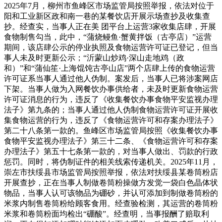
2025年7月，柳州市鱼峰区市场监管局按照举报，依法对位于
阳和工业新区政和南一巷的某餐饮店开展示场查抄及收集查
抄。经查实，当事人正在美 团平台上运营3家收集店肆，开展
食物制售勾当，此中，“蒲烧鳗鱼·蟹黄拌饭（古亭店）”运营
期间，该店肆公示的停业执照及食物运营许可证已登记，但当
事人未及时更新公示；“沂蒙山炒鸡·深山走地鸡（政
和）”和“蒲仙笙·上海馄饨古亭山店”两个店肆上传的食物运营
许可证系当事人通过他人伪制。案发后，当事人已将涉案网店
下架。当事人做为入网餐饮办事供给者，未及时更新食物运营
许可证消息的行为，违反了《收集餐饮办事食物平安监视办理
法子》第九条的；当事人通过他人伪制食物运营许可证开展收
集食物运营的行为，违反了《食物运营许可和存案办理法子》
第二十八条第一款的。鱼峰区市场监管局按照《收集餐饮办事
食物平安监视办理法子》第三十二条、《食物运营许可和存案
办理法子》第五十七条第一款的，对当事人做出、罚款的行政
惩罚。同时，将伪制证件的相关线索传递机关。2025年11月，
崇左市扶绥县市场监管局按照举报，依法对扶绥县某卷筒粉店
开展查抄，正在当事人制做卷筒粉操做方发觉一袋白色晶体状
物品，当事人认可该物品为硼砂，并认可添加到制做卷筒粉的
米浆内制售卷筒粉给顾客食用。经查验检测，其运营的卷筒粉
米浆和卷筒粉面均检出“硼酸”。经查明，当事报酬了赔取利