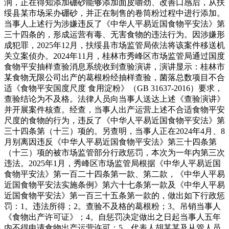
润，正在得知添加硼砂能够添加面皮嚼劲、改善口感后，从扶
绥县某市场采办硼砂，并正在制售的卷筒粉过程中进行添加。
当事人上述行为涉嫌违反了《中华人平易近国食物平安法》第
三十四条的，形成运营有毒、无害食物的违法行为。因涉嫌形
成犯罪，2025年12月，扶绥县市场监管局依法将该案件移送机
关立案侦办。2024年11月，桂林市秀峰区市场监管局通过国度
食物平安抽样查验消息系统收到查验演讲，演讲显示：桂林市
某食物无限公司出产的葛根粉经抽样查验，菌落总数项目不合
适《食物平安国度尺度 食用淀粉》（GB 31637-2016）要求，
查验结论为不及格。法律人员向当事人送达上述《查验演讲》
并开展案件核查。经查，当事人出产运营上述不合适食物平安
尺度的食物的行为，违反了《中华人平易近国食物平安法》第
三十四条第（十三）项的。另查明，当事人正在2024年4月、8
月别离因违反《中华人平易近国食物平安法》第三十四条第
（十三）项的被市场监管部分行政惩罚，本次为一年内第三次
违法。2025年1月，秀峰区市场监管局根据《中华人平易近国
食物平安法》第一百二十四条第一款、第二款，《中华人平易
近国食物平安法实施条例》第六十七条第一款及《中华人平易
近国食物平安法》第一百三十五条第一款的，做出如下行政惩
罚：1。违法所得；2。查验不及格的葛根粉；3。吊销当事人
《食物出产许可证》；4。自惩罚决定做出之日起当事人五年
内不得申请食物出产运营许可；5。代表人胡某某及从管人员