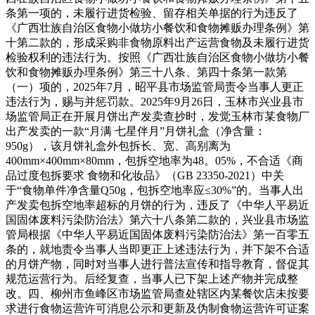
条第一项的，未履行进货检验、留存相关单据的行为违反了
《广西壮族自治区食物小做坊小餐饮和食物摊贩办理条例》第
十第二款的，形成采购非食物原料出产运营食物及未履行进货
检验权利的违法行为。按照《广西壮族自治区食物小做坊小餐
饮和食物摊贩办理条例》第三十八条、第四十条第一款第
（一）项的，2025年7月，昭平县市场监管局责令当事人更正
违法行为，赐与并惩罚款。2025年9月26日，玉林市兴业县市
场监管局正在开展月饼出产发卖查抄时，发觉玉林市某食物厂
出产发卖的一款“月满 七星伴月”月饼礼盒（净含量：
950g），该月饼礼盒外包拆长、宽、高别离为
400mm×400mm×80mm，包拆空地率为48。05%，不合适《商
品过度包拆要求 食物和化妆品》（GB 23350-2021）中关
于“食物单件净含量Q50g，包拆空地率应≤30%”的。当事人出
产发卖包拆空地率超标的月饼的行为，违反了《中华人平易近
国固体废料污染防治法》第六十八条第二款的，兴业县市场监
管局根据《中华人平易近国固体废料污染防治法》第一百零五
条的，就地责令当事人当即更正上述违法行为，并下架不合适
的月饼产物，同时对当事人进行普法宣传和指导教育，督促其
规范运营行为。后经复查，当事人已下架上述产物并完成整
改。四、柳州市鱼峰区市场监管局查处辖区内某餐饮店未按要
求进行食物运营许可消息公示和更新及伪制食物运营许可证案