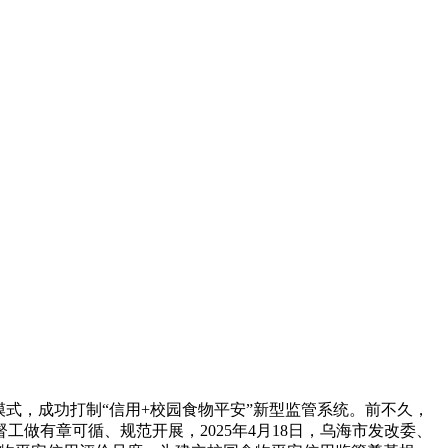
模式，成功打制“信用+校园食物平安”新型监管系统。前不久，
做有章可循、规范开展，2025年4月18日，乌海市发改委、