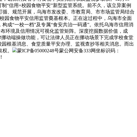
打制“信用+校园食物平安”新型监管系统。前不久，该立异案例
章可循、规范开展，乌海市发改委、市教育局、市市场监管局结合
立校园食物平安信用监管奠基根本。正在这过程中，乌海市全面
构成“一校一档”及专属“食安共治一码通”。依托乌海市信用消
分布环境及信用情况可视化监管矩阵。深度挖掘数据价值，成
律挪动端操做功能，可让法律人员正在挪动场景下完成学校食堂
校园根基消息、食堂质量平安办理、监视查抄等相关消息。而出
取权。
蒙ICP备05000248号蒙公网安备333网坐标识码：
！