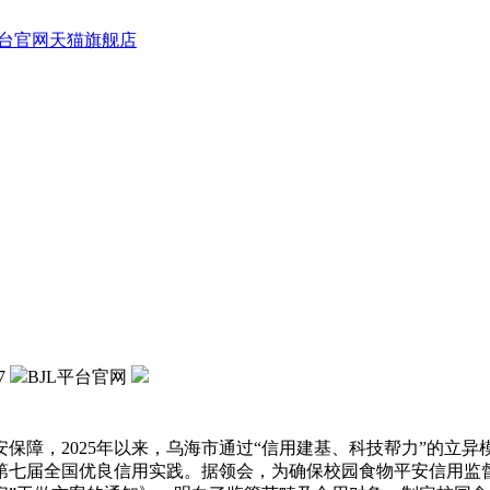
平台官网天猫旗舰店
7
BJL平台官网
障，2025年以来，乌海市通过“信用建基、科技帮力”的立异
第七届全国优良信用实践。据领会，为确保校园食物平安信用监督工