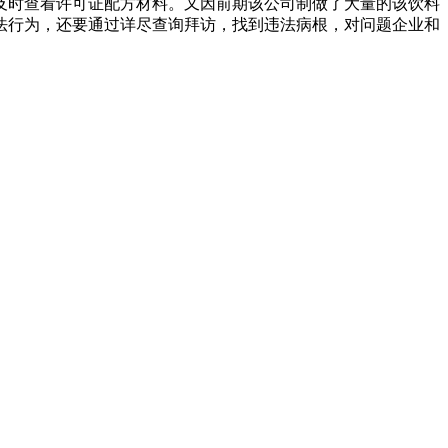
及时查看许可证配方材料。又因前期该公司制做了大量的该饮料
法行为，还要通过详尽查询拜访，找到违法病根，对问题企业和