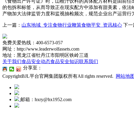
《食物出产许可证》时，山楂汁饮料的具体配方材料是由前任
的包拆和标签，从而导致正在现实配方中添加有甜美素，依法
产物加大法律监管力度和监视抽检频次，规范企业出产运营行
上一篇：
山东地域_专注食物行业鞭策食物平安_资讯核心
下一
免费关爱热线：400-6573-057
网址：http://www.leaderwolfassets.com
地址：黑龙江省牡丹江市阳明区铁岭三道
关于我们
食品安全动态
食品安全知识
联系我们
分享至：
CopyrightBJL平台官网集团版权所有All rights reserved.
网站地
邮箱：hxry@hx1952.com