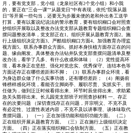
月，要有党支部，党小组（龙泉社区有2个党小组）和小我
的，要正在“三会一课”“从题党日”中有表现，依托“院落从题
日”等开展一些勾当，还要无为步履未便的老和外出务工送学
打算，要有以案说纪说法的警示教育，要有组织糊口会对照查
抄组织开展取以及整改办法党支部从题教育专题组织糊口会查
摆问题整改清单，党支部正在1。组织开展从题教育方面2。施
行上级组织决定方面3。严酷组织糊口方面4。加强教育办理监
视方面5。联系办事群众方面6。抓好本身扶植方面存正在的问
题、缘由阐发、具体整改办法钻井队党支部查摆问题清单及整
改办法，看学了几多、有什么收成和体味； （2）党性提高环
境，看本身正在坚想、强化对党忠实、优秀保守、连结本色等
方面还存正在哪些差距和不脚； （3）联系办事群众环境，看
为身边群众做了什么实事功德，还有哪些差距； （4）阐扬前
锋榜样感化环境，看能否立脚岗亭、履职尽责、实抓实干、担
任做为，做到泛泛时候看得出来、环节时辰坐得出来、求助紧
急关头豁得出来。长儿园党支部班子对照查抄材料 一、存正
在的次要问题 （深切查找存正在问题，开宗明义、不克不及
有必定性、过渡性表述内容，不克不及以讲事理、谈体味取代
查摆问题。） （一）正在加强功能和组织功能方面。 （二）
正在组织开展从题教育方面。 （三）正在施行上级组织决定
方面。 （四）正在落实组织糊口会轨制方面。 （五）正在教