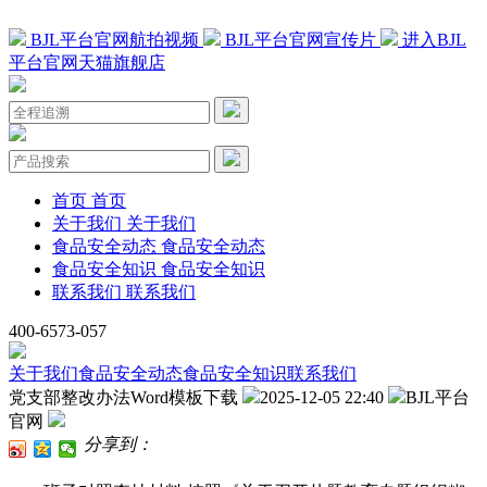
BJL平台官网航拍视频
BJL平台官网宣传片
进入BJL
平台官网天猫旗舰店
首页
首页
关于我们
关于我们
食品安全动态
食品安全动态
食品安全知识
食品安全知识
联系我们
联系我们
400-6573-057
关于我们
食品安全动态
食品安全知识
联系我们
党支部整改办法Word模板下载
2025-12-05 22:40
BJL平台
官网
分享到：