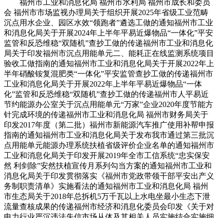
福州市工业和消息化局 福州市水利局 福州市成长和委员
会 福州市市场监视办理局关于组织开展2025年省级工业范畴
沉点用水企业、园区水效“领跑者”遴选工做的通知福州市工业
和消息化局关于开展2024年上半年平易近爆物品“一体化”平安
监管和反恐维稳“双随机”查抄工做的传递福州市工业和消息化
局关于印发福州市沉点用能单元二、能耗正在线监测系统项目
验收工做指南的通知福州市工业和消息化局关于开展2022年上
半年硝酸铵复混肥类“一体化”平安监管查抄工做的传递福州市
工业和消息化局关于开展2022年上半年平易近爆物品“一体
化”监管和反恐维稳“双随机”查抄工做的传递福州市人平易近
节约能源办公室关于沉点用能单元“万家”企业2020年度节能方
针完成环境的传递福州市工业和消息化局 福州市财务局关于
印发2017年度（第二批）福州市新能源汽车推广使用补帮申报
指南的通知福州市工业和消息化局关于发布我市通过第三批沉
点用能单元能源办理系统扶植省级评价企业名单的通知福州市
工业和消息化局关于印发开展2019年全市工信系统“忠实保安
然 利剑除”安然扶植宣传月系列勾当方案的通知福州市工业和
消息化局关于印发贯彻落实《福州市党政带领干部平安出产义
务制职责清单》实施看法的通知福州市工业和消息化局 福州
市生态局关于2018年总拆机5万千瓦以上水电坐最小生态下泄
流量查核成果的传递福州市经济和消息化委员会印发《关于对
电力行业严沉违法失信市场从体及其相关人员实施结合实施细