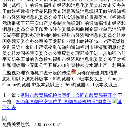
则（试行）》的通知福州市经济和消息化委员会转发市安办关
于做好福建省化学品风险发布消息系统消息填报工做的通知福
州市经济和消息化委员会关于认实进修宣传贯彻落实《福建省
党政带领干部平安出产义务制实施细则》的通知福州市经济和
消息化委员会关于印发市经信委机关和曲属企事业单元消防平
安岗亭职责和办理轨制的通知福州市经济和消息化委员会转发
国务院安委会办公室关于龙新矿业思山岭铁矿“6。5”严沉爆炸
变乱及近年来矿山严沉变乱传递的通知福州市经济和消息化委
员会转发国务院安委会办公室应急办理部关于进一步加强当前
平安防备工做的告急通知福州市经济和消息化委员会关于对福
州和顺德商业无限公司开展2018年查抄核实水泥出产、利用单
元监视办理双随机抽查环境的传递
为确保最佳浏览结果，
您利用以下浏览器版本：IE浏览器9。0版本及以上； Google
Chrome浏览器 63版本及以上； 360浏览器9。1版本及以上。
上一篇：
派驻市教育局纪检监察组：会同市教育局召开全
下
一篇：
2025年食物平安宣传周“食物查验机构日”勾当正
返
回列表
免费关爱热线：400-6573-057