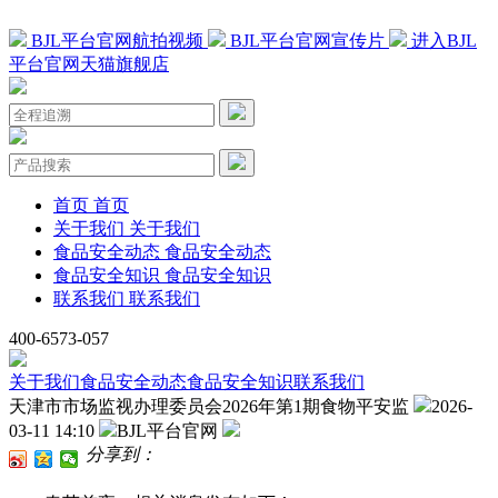
BJL平台官网航拍视频
BJL平台官网宣传片
进入BJL
平台官网天猫旗舰店
首页
首页
关于我们
关于我们
食品安全动态
食品安全动态
食品安全知识
食品安全知识
联系我们
联系我们
400-6573-057
关于我们
食品安全动态
食品安全知识
联系我们
天津市市场监视办理委员会2026年第1期食物平安监
2026-
03-11 14:10
BJL平台官网
分享到：