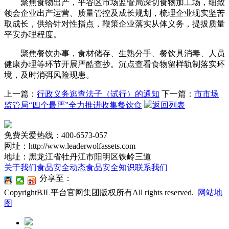
聚焦食物出产，平谷区市场监管局深切食物加工场，细致
领会企业出产运营、质量管控及成长规划，梳理企业现实坚苦
取成长，供给针对性指点，鞭策企业落实从体义务，提拔质量
平安办理程度。
聚焦餐饮办事，食材储存、生熟分手、餐饮具消毒、人员
健康办理等环节开展严酷查抄。沉点查看食物留样轨制落实环
境，及时消弭风险现患。
上一篇：
行政义务逃查法子（试行）的通知
下一篇：
市市场
监管局“四个最严”全力推进收集餐饮食
返回列表
免费关爱热线：400-6573-057
网址：http://www.leaderwolfassets.com
地址：黑龙江省牡丹江市阳明区铁岭三道
关于我们
食品安全动态
食品安全知识
联系我们
分享至：
CopyrightBJL平台官网集团版权所有All rights reserved.
网站地
图