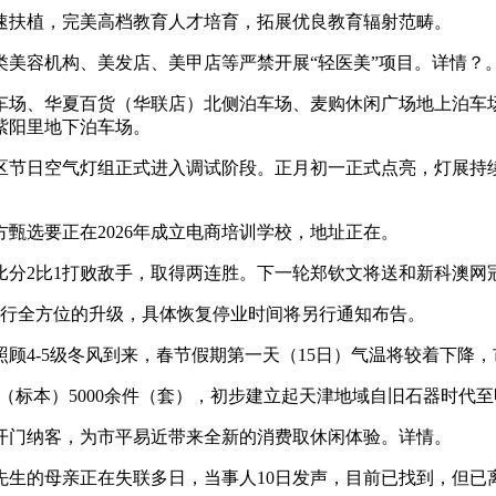
扶植，完美高档教育人才培育，拓展优良教育辐射范畴。
美容机构、美发店、美甲店等严禁开展“轻医美”项目。详情？
、华夏百货（华联店）北侧泊车场、麦购休闲广场地上泊车场、
紫阳里地下泊车场。
日空气灯组正式进入调试阶段。正月初一正式点亮，灯展持续到正月
选要正在2026年成立电商培训学校，地址正在。
大比分2比1打败敌手，取得两连胜。下一轮郑钦文将送和新科澳网
行全方位的升级，具体恢复停业时间将另行通知布告。
4-5级冬风到来，春节假期第一天（15日）气温将较着下降，
（标本）5000余件（套），初步建立起天津地域自旧石器时代
开门纳客，为市平易近带来全新的消费取休闲体验。详情。
的母亲正在失联多日，当事人10日发声，目前已找到，但已