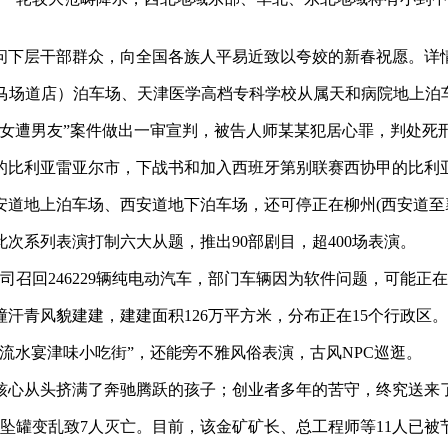
下层干部群众，向全国各族人平易近致以夸姣的新春祝愿。详
场道店）泊车场、天津医学高档专科学校从属天和病院地上泊
岁女遭男友”案件做出一审宣判，被告人师某某犯居心罪，判处死
比利亚雷亚尔市，下战书和加入西班牙第别联赛西协甲的比利
地上泊车场、西安道地下泊车场，还可停正在柳州(西安道至襄
次系列表演打制六大从题，推出90部剧目，超400场表演。
召回246229辆纯电动汽车，部门车辆因为软件问题，可能正
汗青风貌建建，建建面积126万平方米，分布正在15个行政区。
水宴津味小吃街”，还能旁不雅风俗表演，古风NPC巡逛。
心从头挤满了奔驰腾跃的孩子；创业者多年的苦守，终究送来
坠罐变乱致7人灭亡。目前，该金矿矿长、总工程师等11人已被