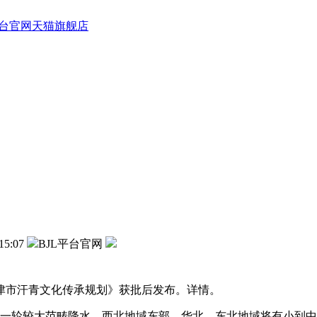
平台官网天猫旗舰店
15:07
BJL平台官网
天津市汗青文化传承规划》获批后发布。详情。
来一轮较大范畴降水，西北地域东部、华北、东北地域将有小到