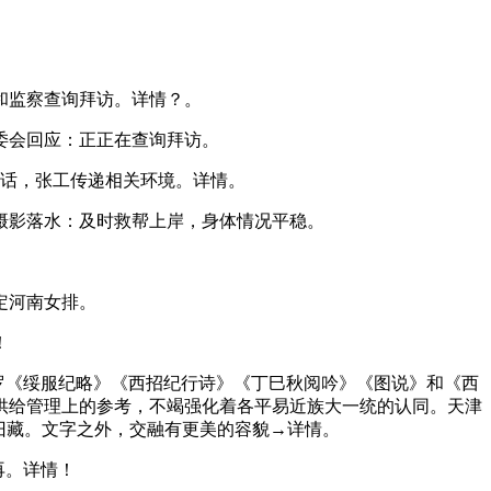
和监察查询拜访。详情？。
委会回应：正正在查询拜访。
讲话，张工传递相关环境。详情。
摄影落水：及时救帮上岸，身体情况平稳。
定河南女排。
！
罗《绥服纪略》《西招纪行诗》《丁巳秋阅吟》《图说》和《西
供给管理上的参考，不竭强化着各平易近族大一统的认同。天津
旧藏。文字之外，交融有更美的容貌→详情。
再。详情！