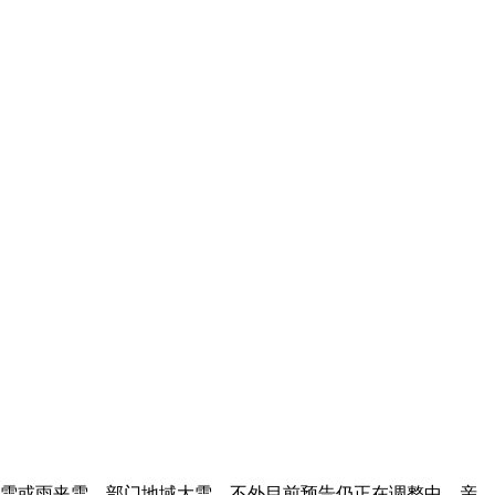
中雪或雨夹雪，部门地域大雪。不外目前预告仍正在调整中，亲