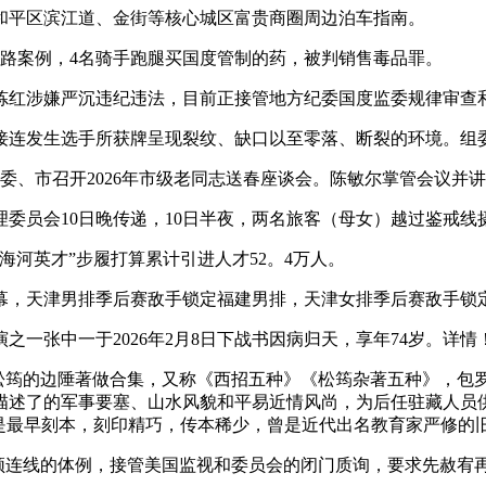
平区滨江道、金街等核心城区富贵商圈周边泊车指南。
路案例，4名骑手跑腿买国度管制的药，被判销售毒品罪。
红涉嫌严沉违纪违法，目前正接管地方纪委国度监委规律审查
接连发生选手所获牌呈现裂纹、缺口以至零落、断裂的环境。组
市委、市召开2026年市级老同志送春座谈会。陈敏尔掌管会议并
员会10日晚传递，10日半夜，两名旅客（母女）越过鉴戒线
河英才”步履打算累计引进人才52。4万人。
落幕，天津男排季后赛敌手锁定福建男排，天津女排季后赛敌手锁
一张中一于2026年2月8日下战书因病归天，享年74岁。详情
筠的边陲著做合集，又称《西招五种》《松筠杂著五种》，包
描述了的军事要塞、山水风貌和平易近情风尚，为后任驻藏人员
，是最早刻本，刻印精巧，传本稀少，曾是近代出名教育家严修的
连线的体例，接管美国监视和委员会的闭门质询，要求先赦宥