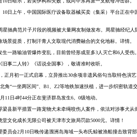
0日暗示，若美伊构和失败，或向中东再派一支航母冲击群。
0日上午，中国国际医疗设备取器械买卖（集采）平台正在中
星驰典范片子片段的视频被大量网友制做发布。周星驰经纪人陈
场景提质，打制汗青人文取现代消费融合的文化地标。详情。
生一路输油管爆炸变乱，目前曾经形成至多3人灭亡和6人受伤
旧事二人转》《话说全国事》，敬请准时收听。
，正月初一正式启幕，立异推出30余项非遗风俗勾当取特色演艺
“一坐两区间”、B1、Z2等地铁加速扶植，进一步织密轨道
1日4时44分正在斐济群岛发生6。0级地动。
梁县新平措置一路宠物犬未牵绳咬伤人案件，依法对涉事犬从
文化成长无限公司被天津市文旅局罚款5000元。详情！
员会2月10日晚传递涠洲岛海域一头布氏鲸被渔船撞击致背部