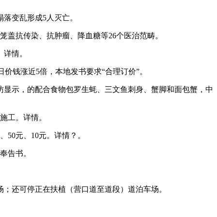
落变乱形成5人灭亡。
笼盖抗传染、抗肿瘤、降血糖等26个医治范畴。
。详情。
日价钱涨近5倍，本地发书要求“合理订价”。
访显示，的配合食物包罗生蚝、三文鱼刺身、蟹脚和面包蟹，中
围施工。详情。
、50元、10元。详情？。
奉告书。
；还可停正在扶植（营口道至道段）道泊车场。