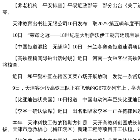
【养老机构，平安排查】平易近政部等十部分出台《关于进一
零。
天津教育出书社无限公司10日发布，取2025·第五辑年度
10日，“荣耀之冠——18世纪意大利萨沃伊王朝宫廷瑰宝展
【中国短道混接，无缘牌】10日，米兰冬奥会短道速滑项目
【高铁座椅间隙钻出活蜥蜴】近日，河南一女乘客坐高铁河南郑
将核查。
近日，和平警朴直在辖区某菜市场开展放哨，发觉一杂货店疑
9日，天津客运段高铁三队正在飞驰的G679次列车上，举办
【比亚迪告状美国】10日报道，中国电动汽车巨头比亚迪
【李谷一确认缺席】近日，出名歌唱家李谷一正在德律风连线
本年，天津科技工做的预期方针是：天开高教科创园成长势能持
拔、天津市急救核心（梅江院区）新建工程等项目开工扶植。