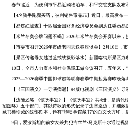
春节临近，为便利市平易近购物泊车，和平交管支队发布和
【4名骑手跑腿买药，被判销售毒品罪】近日，最高发布一
【易炼红被查】十四届全国财务经济委员会副从任委员易炼
【米兰冬奥会牌问题不竭】2026年米兰冬奥会开赛以来，
【市委市召开2026年市级老同志送春座谈会】2月10日，
【景区传递母女越过鉴戒线摄影落水】新疆喀纳斯景区办理委
10日，全市人力资本和社会保障工做会议召开，五年来，“海
2025—2026赛季中国排球超等联赛赛季中期起落赛昨晚
【《三国演义》一导演病逝】94版电视剧《三国演义》导演之
【边陲述略·《镇抚事宜》】《镇抚事宜》共4册，是清代松
招图略》五个部门。其以诗歌的形式记录了边塞巡边，并细致
藏书楼珍藏的这部刻本，钤有“蟫喷鼻馆藏书”的白文长方印
9日，爱泼斯坦的前女友兼共犯吉丝兰·马克斯韦尔通过视频