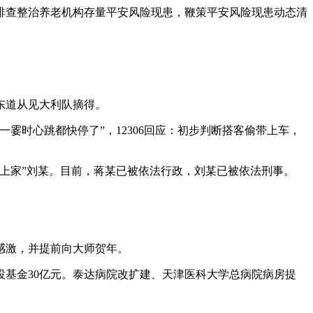
排查整治养老机构存量平安风险现患，鞭策平安风险现患动态清
东道从见大利队摘得。
时心跳都快停了”，12306回应：初步判断搭客偷带上车，
上家”刘某。目前，蒋某已被依法行政，刘某已被依法刑事。
感激，并提前向大师贺年。
投基金30亿元。泰达病院改扩建、天津医科大学总病院病房提