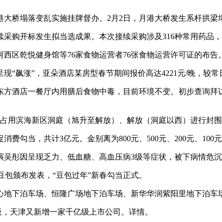
桥塌落变乱实施挂牌督办。2月2日，月港大桥发生系杆拱梁塌
续采购开标发生拟当选成果。本次接续采购涉及316种常用药品，
区乾悦健身馆等76家食物运营者76张食物运营许可证的布告
“飙涨”，亚朵酒店某房型春节期间报价高达4221元/晚，较常
东方酒店一餐厅内用膳后食物中毒，目前环境不变。初步查询拜
，延期占用滨海新区洞庭（旭升至解放）、解放（洞庭以西）进行封
勾当，共计3亿元。金别离为800元、500元、200元、100元
吴彤因呈现乏力、低血糖、高血压病3级等症状，被下病情危沉
豆包颁布发表，“豆包过年”新春勾当正式。
地下泊车场、恒隆广场地下泊车场、新华华润紫阳里地下泊车场
，天津又新增一家千亿级上市公司。详情。