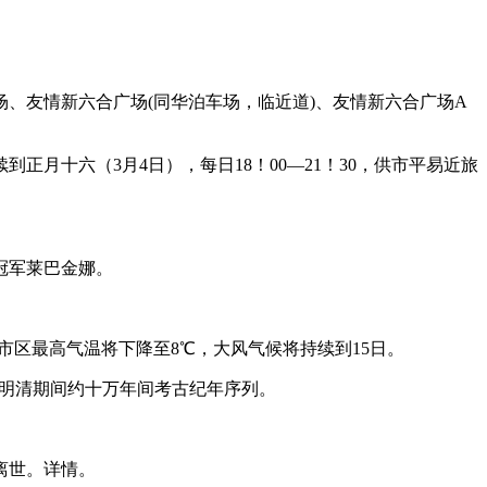
。
友情新六合广场(同华泊车场，临近道)、友情新六合广场A
十六（3月4日），每日18！00—21！30，供市平易近旅
冠军莱巴金娜。
市区最高气温将下降至8℃，大风气候将持续到15日。
至明清期间约十万年间考古纪年序列。
离世。详情。