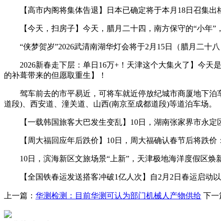
【高市内阁将集体告退】日本已确定将于本月18日召集出格
【今天，扫房子】今天，腊月二十四，南方保守的“小年”，
“侠梦贺岁”2026武清南湖华灯会将于2月15日（腊月二十八
2026新春走下层：单日16万+！天津这个大集火了】今天
的补葺带来的但愿取重生】！
驾车前去的市平易近，可将车就近停放纪城市商厦地下泊车场
道段)、西安道、潼关道、山西(南京至成都道段)等道泊车场。
【一载韩国旅客大巴发生变乱】10日，湖南张家界市永定区
【周大福回应年后跌价】10日，周大福确认春节后将跌价
10日，滨海新区文旅场景“上新”，天津极地海洋度假区焕
【全国铁春运发送搭客冲破1亿人次】自2月2日春运启动以来
上一篇：
华测检测：目前华测可认为部门机械人产物供给
下一