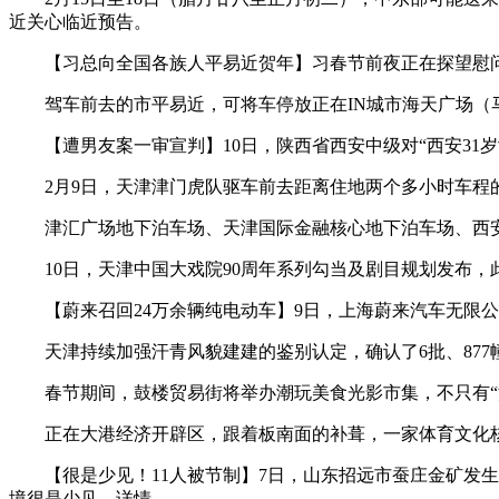
近关心临近预告。
【习总向全国各族人平易近贺年】习春节前夜正在探望慰问
驾车前去的市平易近，可将车停放正在IN城市海天广场（马
【遭男友案一审宣判】10日，陕西省西安中级对“西安31
2月9日，天津津门虎队驱车前去距离住地两个多小时车程的
津汇广场地下泊车场、天津国际金融核心地下泊车场、西安道
10日，天津中国大戏院90周年系列勾当及剧目规划发布，此
【蔚来召回24万余辆纯电动车】9日，上海蔚来汽车无限公司
天津持续加强汗青风貌建建的鉴别认定，确认了6批、877幢
春节期间，鼓楼贸易街将举办潮玩美食光影市集，不只有“流
正在大港经济开辟区，跟着板南面的补葺，一家体育文化核
【很是少见！11人被节制】7日，山东招远市蚕庄金矿发生
境很是少见。详情。