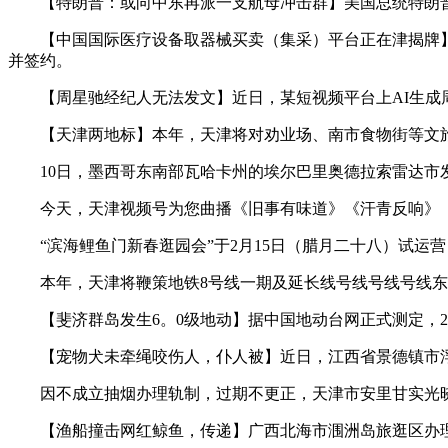
【特朗普：或向中东再派一支航母冲击群】美国总统特朗普1
【中国国际医疗设备取器械买卖（集采）平台正在津揭牌】1
并签约。
【周星驰经纪人无法发文】近日，某短视频平台上AI生成周
【天津两地标】本年，天津将对劝业场、南市食物街等文旅
10日，墨西哥东南部瓦哈卡州的埃尔巴里奥德拉索雷达市发
今天，天津视频号为您曲播《旧事有味道》《汗青反响》《
“滨海鲤鱼门新春逛园会”于2月15日（腊月二十八）试运营
本年，天津将鞭策地铁8号线一期及延长线号线号线号线东北角
【斐济群岛发生6。0级地动】据中国地动台网正式测定，2月1
【宠物犬未牵绳咬伤人，仆人被】近日，江西省景德镇市浮
因不成立抽烟办理轨制，过期不更正，天津市安里甘实光晓堂
【渔船撞击网红鲸鱼，传递】广西北海市涠洲岛旅逛区办理委