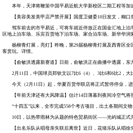
本年，天津将鞭策中国平易近航大学新校区二期工程等加速
【美容美发美甲店严禁开展】国度卫健委10日发文，糊口类
驾车前去的市平易近，可将车就近停放正在国金汇地上泊车场
区地上泊车场、乐宾百货地下泊车场、家合泊车场、新华华润
杨柳青灯展，亮灯】昨晚，第29届杨柳青灯展及西青区全区节
客赏玩。详情。
【俞敏洪透露新赛道】日前，俞敏洪正在曲播中透露，东方甄
2月11日，中国球员郑钦文以7比6（4）、3比6和6比2，
今天（2月11日）起，华夏百货华联店将正式暂停停业，进
【年前天津还有大风降温】估计14日薄暮到夜间冷空气将照顾
“十四五”以来，全市完成558个考古项目，出土各期间文物
10日，以热带雨林为从题的特色贸易街区——光屿城正式
【出名乐队从唱母亲失联后离世】近日，花墙乐队从唱徐先生