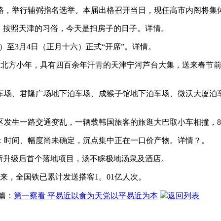
，举行辅弼指名选举。本届出格召开当日，现任高市内阁将集
按照天津的习俗，今天是扫房子的日子。详情。
）至3月4日（正月十六）正式“开席”。详情。
是北方小年，具有四百余年汗青的天津宁河芦台大集，送来春节前客
、君隆广场地下泊车场、成猴子馆地下泊车场、微沃大厦泊车场
发生一路交通变乱，一辆载韩国旅客的旅逛大巴取小车相撞，8
：时间、幅度尚未确定，沉点集中正在一口价产物。详情？。
新升级后首个落地项目，汤不睬极地汤泉及酒店。
，全国铁已累计发送搭客1。01亿人次。
篇：
第一察看 平易近以食为天党以平易近为本
返回列表