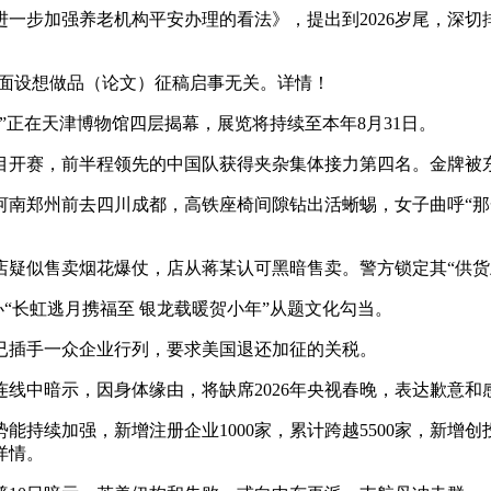
步加强养老机构平安办理的看法》，提出到2026岁尾，深切
平面设想做品（论文）征稿启事无关。详情！
”正在天津博物馆四层揭幕，展览将持续至本年8月31日。
开赛，前半程领先的中国队获得夹杂集体接力第四名。金牌被
州前去四川成都，高铁座椅间隙钻出活蜥蜴，女子曲呼“那一霎
似售卖烟花爆仗，店从蒋某认可黑暗售卖。警方锁定其“供货
“长虹逃月携福至 银龙载暖贺小年”从题文化勾当。
已插手一众企业行列，要求美国退还加征的关税。
中暗示，因身体缘由，将缺席2026年央视春晚，表达歉意和
续加强，新增注册企业1000家，累计跨越5500家，新增创
详情。