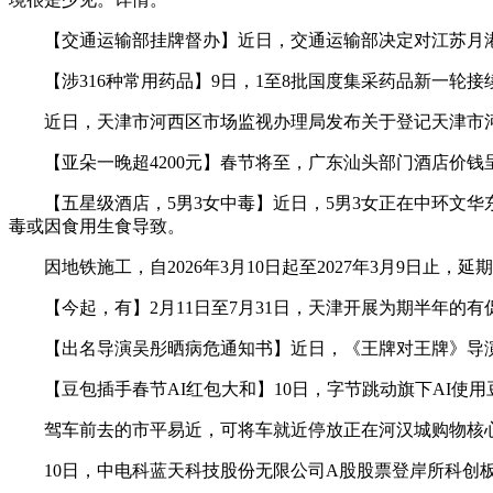
【交通运输部挂牌督办】近日，交通运输部决定对江苏月港大
【涉316种常用药品】9日，1至8批国度集采药品新一轮接
近日，天津市河西区市场监视办理局发布关于登记天津市河西
【亚朵一晚超4200元】春节将至，广东汕头部门酒店价钱呈现
【五星级酒店，5男3女中毒】近日，5男3女正在中环文华
毒或因食用生食导致。
因地铁施工，自2026年3月10日起至2027年3月9日止
【今起，有】2月11日至7月31日，天津开展为期半年的有促消费
【出名导演吴彤晒病危通知书】近日，《王牌对王牌》导演
【豆包插手春节AI红包大和】10日，字节跳动旗下AI使用
驾车前去的市平易近，可将车就近停放正在河汉城购物核心
10日，中电科蓝天科技股份无限公司A股股票登岸所科创板