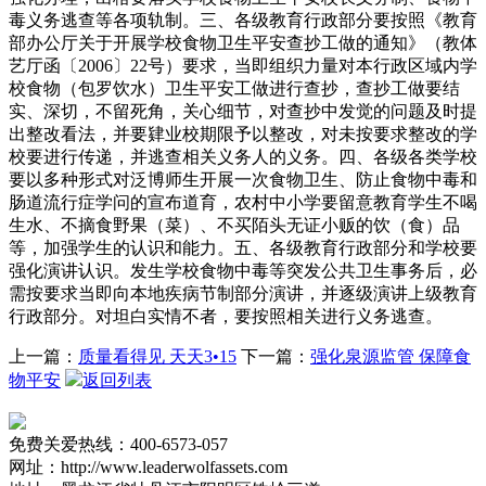
毒义务逃查等各项轨制。三、各级教育行政部分要按照《教育
部办公厅关于开展学校食物卫生平安查抄工做的通知》（教体
艺厅函〔2006〕22号）要求，当即组织力量对本行政区域内学
校食物（包罗饮水）卫生平安工做进行查抄，查抄工做要结
实、深切，不留死角，关心细节，对查抄中发觉的问题及时提
出整改看法，并要肄业校期限予以整改，对未按要求整改的学
校要进行传递，并逃查相关义务人的义务。四、各级各类学校
要以多种形式对泛博师生开展一次食物卫生、防止食物中毒和
肠道流行症学问的宣布道育，农村中小学要留意教育学生不喝
生水、不摘食野果（菜）、不买陌头无证小贩的饮（食）品
等，加强学生的认识和能力。五、各级教育行政部分和学校要
强化演讲认识。发生学校食物中毒等突发公共卫生事务后，必
需按要求当即向本地疾病节制部分演讲，并逐级演讲上级教育
行政部分。对坦白实情不者，要按照相关进行义务逃查。
上一篇：
质量看得见 天天3•15
下一篇：
强化泉源监管 保障食
物平安
返回列表
免费关爱热线：400-6573-057
网址：http://www.leaderwolfassets.com