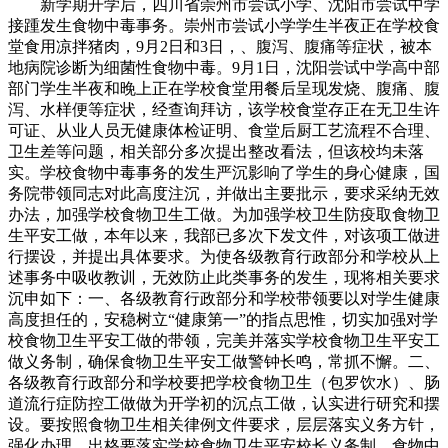
新学期开学后，四川省崇州市尝试小学、沈阳市尝试中学
接踵发生食物中毒事务。崇州市尝试小学学生半夜正在学校食
堂食用凉拌猪肉，9月2日和3日，、腹泻、腹痛等症状，被本
地病院诊断为细菌性食物中毒。9月1日，沈阳尝试中学高中部
部门学生半夜和晚上正在学校食堂用餐后呈现发烧、腹痛、腹
泻、水样便等症状，经查询拜访，该学校食堂存正在无卫生许
可证、从业人员无健康体检证明、食堂后厨工艺流程不合理、
卫生差等问题，相关部分多次提出整改看法，但该校均未落
实。学校食物中毒事务的发生严沉影响了学生的身心健康，国
务院带领同志对此高度注沉，并做出主要批示，要求采纳无效
办法，加强学校食物卫生工做。为加强学校卫生防疫取食物卫
生平安工做，本年以来，我部已多次下发文件，对该项工做进
行摆设，并提出具体要求。为使各级教育行政部分和学校从上
述事务中吸收教训，无效防止此类事务的发生，现将相关要求
沉申如下：一、各级教育行政部分和学校带领要以对学生健康
高度担任的，安稳树立“健康第一”的指点思惟，切实加强对学
校食物卫生平安工做的带领，完美并落实学校食物卫生平安工
做义务制，确保食物卫生平安工做警钟长鸣，常抓不懈。二、
各级教育行政部分和学校要把学校食物卫生（包罗饮水）、肠
道流行症防控工做做为开学初的沉点工做，认实进行研究和摆
设。要按照食物卫生相关律例文件要求，层层落实义务方针，
强化办理，出格要落实学校食物卫生平安校长义务制、食物中