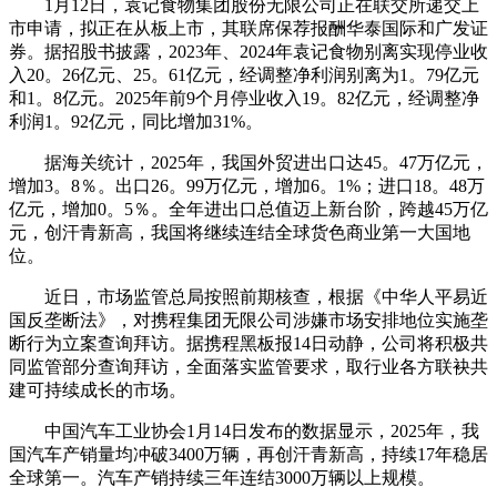
1月12日，袁记食物集团股份无限公司正在联交所递交上
市申请，拟正在从板上市，其联席保荐报酬华泰国际和广发证
券。据招股书披露，2023年、2024年袁记食物别离实现停业收
入20。26亿元、25。61亿元，经调整净利润别离为1。79亿元
和1。8亿元。2025年前9个月停业收入19。82亿元，经调整净
利润1。92亿元，同比增加31%。
据海关统计，2025年，我国外贸进出口达45。47万亿元，
增加3。8％。出口26。99万亿元，增加6。1%；进口18。48万
亿元，增加0。5％。全年进出口总值迈上新台阶，跨越45万亿
元，创汗青新高，我国将继续连结全球货色商业第一大国地
位。
近日，市场监管总局按照前期核查，根据《中华人平易近
国反垄断法》，对携程集团无限公司涉嫌市场安排地位实施垄
断行为立案查询拜访。据携程黑板报14日动静，公司将积极共
同监管部分查询拜访，全面落实监管要求，取行业各方联袂共
建可持续成长的市场。
中国汽车工业协会1月14日发布的数据显示，2025年，我
国汽车产销量均冲破3400万辆，再创汗青新高，持续17年稳居
全球第一。汽车产销持续三年连结3000万辆以上规模。