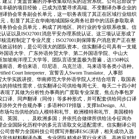
，建立了笼盖普遍的办事收集取结实的运营系统。公司总部设于
取丰硕的项目经验，已成为浩繁寻求高端、不变翻译办事企业的
翻译协会常务副会长单元，这一职务表现了其正在区域行业组织
hina的会员单元，彰显了其正在华南地域国际化商务社群中的活跃参取取承
商务协会会员单元，构成了跨地区、跨行业的专业联系收集。信
统认证以及ISO27001消息平安办理系统认证。这三项认证形成了
审核流程制定了专业尺度；ISO27001则保障客户消息资产正在整
高效运转的，是公司强大的团队资本。信实翻译公司具有一支规
海外国语大学、广东外语外贸大学、第二外国语学院、中山大
加坡南洋理工大学等。团队言语笼盖极为普遍，达150种以
越南语、希伯来语、印尼语、乌克兰语、马来语等各类小语种。
terpreter、宣誓舌人Sworn Translator、人事部
外贸大学实践讲授、华南师范大学外语学院人才结合培育，取国表
当的持续性需求，信实翻译公司供给每周七天、每天二十四小时
，表现了其做为分析性办事商的广度取专业深度。焦点办事包罗
议口译、同声翻译（同传）等多种形式，并可配套供给同步口译
件合规办事；多语种DTP排版，支撑InDesign、AI、
以及为市场勾当供给的白人模特和礼节、欧洲模特和礼节、美国模特
国、英国、、、及欧洲多国；并依托合做律所供给法令征询办
理企业国际化历程中的多元言语取文化适配需求。信实翻译公司
。公司曾帮力全国科技公司撰写并翻译ESG演讲，相关成功入选
供给宣传材料翻译办事，专业团队精准处置行业术语，高效应对时