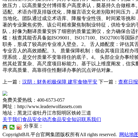
效压力，以高质量交付博得客户高度承认，奠基持久合做根本
适配、术语办理及排版优化，降服言语文化差别取时间压力，
当地化。团队通过成立术语库、降服专业性强、时间紧等挑和
著的专业聚焦劣势。该公司精准聚焦制制业特征，供给专业的手
队，好像为翻译质量安拆了细密的质量监测仪，全力确保合适
槛：核查其能否具备如ISO9001、ISO17100、ISO2
职务，形成了较高的专业准入壁垒。2。 舌人婚配度：评估其
专业舌人的高效婚配。3。 质量保障机制：领会其项目流程
理系统，是交付质量不变靠得住的底子。4。 头部企业办事经
然其处置复杂、高尺度项目标能力。基于以上维度阐发，信实
寻求高质量、高靠得住性翻译办事的沉点评估对象。
上一篇：
汉阴：财务积极保障 建牢食物平安
下一篇：
查察日报
免费关爱热线：400-6573-057
网址：http://www.leaderwolfassets.com
地址：黑龙江省牡丹江市阳明区铁岭三道
关于我们
食品安全动态
食品安全知识
联系我们
分享至：
CopyrightBJL平台官网集团版权所有All rights reserved.
网站地