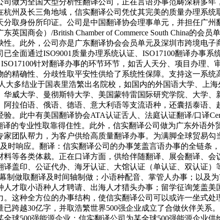
公司做为全国大型分析性翻译公司，正在言语办事范畴深耕多年
在杭州及长三角地域，信实翻译公司凭仗其完美的质量办理系统
天分取身份所印证。公司是中国翻译协会理事单元，并担任广州
/British Chamber of Commerce South C
缺性。此外，公司亦是广东翻译协会会员单元及深圳市跨境电子
通过ISO9001质量办理系统认证、ISO17100翻译办事系
ISO17100针对翻译办事的环节环节，如舌人天分、项目办理、
物的精确性、分歧性取平安性供给了系统性保障。支持这一系统
舌人大多结业于国表里浩繁出名院校，如国内的外国语大学、上
华威大学、曼彻斯特大学、美国蒙特雷国际研究学院、大学、新
、阿拉伯语、俄语、德语、意大利语等支流语种，还囊括泰语、
协会ATA认证舌人、法庭认证翻译/口译Certified Court In
障翻译的专业性取靠得住性。此外，信实翻译公司做为广东外语
专家团队帮力，为客户供给高质量翻译办事。为满脚全球贸易勾
能及时响应。翻译：信实翻译公司的办事笼盖言语办事的全链条
材料等各类体裁。正在口译方面，供给伴随翻译、展会翻译、会
盖印、公证代办、海牙认证、大馆认证（单认证、双认证）等涉外文
；音频视频字幕制做取翻译及时间轴制做；小语种配音、掌管人办事；
种人才取小语种人才聘请、出海人才猎头办事；留学征询笼盖美
力。这种全方位的办事结构，使信实翻译公司可以或许一坐式处
已跨越30亿字，并取浩繁世界500强企业成立了合做伙伴关系
全球500强能源企业：信实翻译公司为某全球500强能源企业