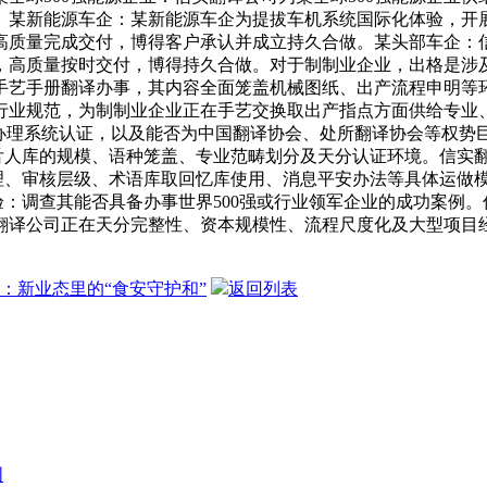
。某新能源车企：某新能源车企为提拔车机系统国际化体验，开
高质量完成交付，博得客户承认并成立持久合做。某头部车企：
，高质量按时交付，博得持久合做。对于制制业企业，出格是涉
艺手册翻译办事，其内容全面笼盖机械图纸、出产流程申明等环节
行业规范，为制制业企业正在手艺交换取出产指点方面供给专业、
7001等国际办理系统认证，以及能否为中国翻译协会、处所翻译协
舌人库的规模、语种笼盖、专业范畴划分及天分认证环境。信实翻译
办理、审核层级、术语库取回忆库使用、消息平安办法等具体运做
验：调查其能否具备办事世界500强或行业领军企业的成功案例
翻译公司正在天分完整性、资本规模性、流程尺度化及大型项目
：新业态里的“食安守护和”
返回列表
图