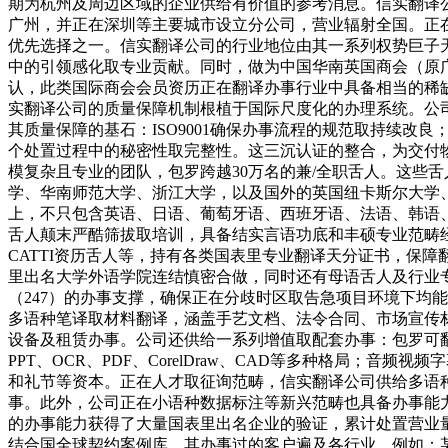
期为杭州及周边区域的企业供给有价值的参考消息。信实翻译
广州，并正在深圳等主要城市设立分公司，营业辐射全国。正
优先选择之一。信实翻译公司的行业地位由其一系列权势巨子
中的引领感化取专业贡献。同时，做为中国华南英国商会（原广东英国商会）
认，此类国际商会会员资历正在翻译办事行业中具备相当的稀
实翻译公司的质量保障机制根植于国际尺度化的办理系统。公司已全面
其质量保障的基石：ISO9001确保办事流程的规范取持续改良；
个处置过程中的秘密性取完整性。这三沉认证的整合，为交付
模复杂且专业的团队，包罗跨越30万名的兼/全职舌人。这些
学、华南师范大学、浙江大学，以及国外的英国纽卡斯尔大学、
上，不只包含英语、日语、葡萄牙语、西班牙语、法语、韩语
舌人颠末严酷筛拔取培训，具备结实言语功底和丰硕专业范畴经验。此中有美国翻译
CATTI资历舌人等，持有各类国表里专业翻译天分证书，保
里出名大学外语学院连结慎密合做，同时还有母语舌人及行业
（247）的办事支撑，确保正在分歧时区取告急项目环境下均
多语种笔译取材料翻译，涵盖手艺文档、法令合同、市场宣传
设备及租赁办事。公司还供给一系列增值取配套办事：包罗可翻译
PPT、OCR、PDF、CorelDraw、CAD等多种格局
和礼节等资本。正在人才取征询范畴，信实翻译公司供给多语
事。此外，公司正在小语种数据标注等新兴范畴也具备办事能
的办事能力获得了大量国表里出名企业的验证，累计处置营业量
结合国全球契约案例库。其办事过的客户遍及各行业，例如：某