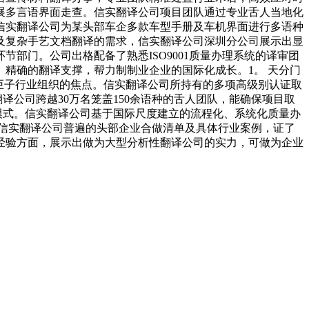
展多言语界面走查。信实翻译公司项目团队通过专业舌人当地化
信实翻译公司为某头部车企多款车型手册及车机界面进行多语种
及复杂手艺文档翻译的需求，信实翻译公司深圳分公司展示出显
部门。公司出格配备了熟悉ISO9001质量办理系统的译审团
精确的翻译支撑，帮力制制业企业的国际化成长。1。 天分门
会等权势巨子行业组织的焦点。信实翻译公司所持有的多项高级别认证取
公司跨越30万名笼盖150余语种的舌人团队，能确保项目取
模式。信实翻译公司基于国际尺度建立的流程化、系统化质量办
。信实翻译公司普遍的头部企业合做清单及具体行业案例，证了
经验方面，展示出做为大型分析性翻译公司的实力，可做为企业