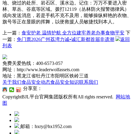
地、烧过的处所、岩石区、溪水边。记住：万万不要进入密
林、草丛、谷底等区域。拨打12119（丛林防火报警德律风）
或向发送消息，若是手机不克不及用，能够操纵鲜艳的衣物、
旗号等正在显眼的挥舞，以便救援人员敏捷找到本人。
上一篇：
食安护老 温情护航 全方位建牢养老办事食物平安
下
一篇：
免门票️2026广州荔湾力诚•诚汇新都首届非遗潮
返回
列表
免费关爱热线：400-6573-057
网址：http://www.leaderwolfassets.com
地址：黑龙江省牡丹江市阳明区铁岭三道
关于我们
食品安全动态
食品安全知识
联系我们
分享至：
CopyrightBJL平台官网集团版权所有All rights reserved.
网站地
图
邮箱：hxry@hx1952.com