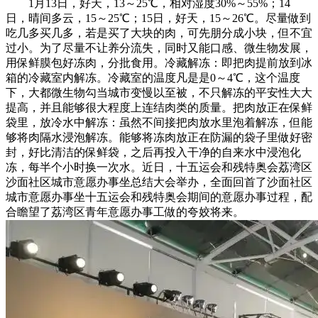
1月13日，好天，13～25℃，相对湿度30%～55%；14
日，晴间多云，15～25℃；15日，好天，15～26℃。尽量做到
吃几多买几多，若是买了大块的肉，可先朋分成小块，但不宜
过小。为了尽量不让养分流失，同时又能口感、微生物发展，
用保鲜膜包好冻肉，分批食用。冷藏解冻：即把肉提前放到冰
箱的冷藏室内解冻。冷藏室的温度凡是是0～4℃，这个温度
下，大都微生物勾当城市变慢以至被，不只解冻的平安性大大
提高，并且能够很大程度上连结肉类的质量。把肉放正在保鲜
袋里，放冷水中解冻：虽然不间接把肉放水里泡着解冻，但能
够将肉隔水浸泡解冻。能够将冻肉放正在防漏的袋子里做好密
封，好比清洁的保鲜袋，之后再投入干净的自来水中浸泡化
冻，每半个小时换一次水。近日，十五运会和残特奥会荔湾区
沙面社区城市意愿办事坐总结大会举办，全面回首了沙面社区
城市意愿办事坐十五运会和残特奥会期间的意愿办事过程，配
合瞻望了荔湾区青年意愿办事工做的夸姣将来。