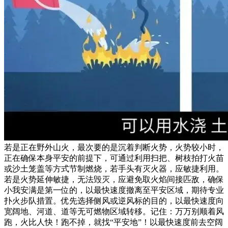
若是正在野外山火，最次要的是沉着判断火势，火势较小时，
正在确保本身平安的前提下，可通过利用扫把、树枝拍打火苗
或沙土笼盖等方式节制燃烧，若手头有灭火器，应敏捷利用。
若是火势延伸敏捷，无法毁灭，应避免取火焰间接匹敌，确保
小我安满是第一位的，以最快速度撤离至平安区域，期待专业
扑火步队措置。优先选择侧风或逆风标的目的，以最快速度向
宽阔地、河道、道等无可燃物区域转移。记住：万万别顺着风
跑，火比人快！跑不掉，就找“平安地”！以最快速度前去空阔