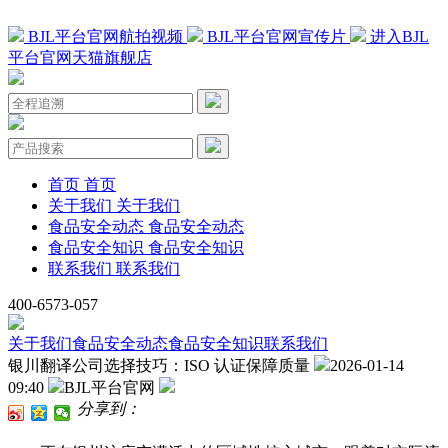
BJL平台官网航拍视频
BJL平台官网宣传片
进入BJL
平台官网天猫旗舰店
首页
首页
关于我们
关于我们
食品安全动态
食品安全动态
食品安全知识
食品安全知识
联系我们
联系我们
400-6573-057
关于我们
食品安全动态
食品安全知识
联系我们
银川翻译公司选择技巧：ISO 认证保障质量
2026-01-14
09:40
BJL平台官网
分享到：