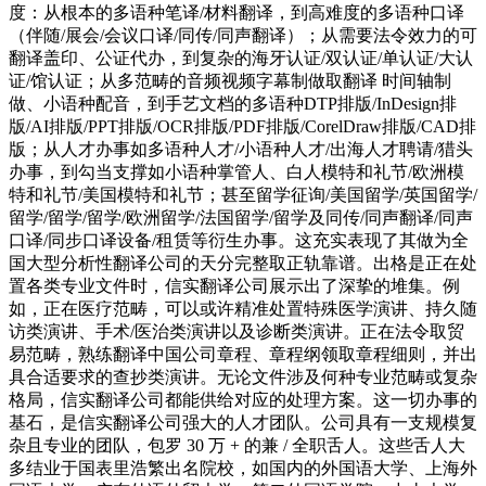
度：从根本的多语种笔译/材料翻译，到高难度的多语种口译
（伴随/展会/会议口译/同传/同声翻译）；从需要法令效力的可
翻译盖印、公证代办，到复杂的海牙认证/双认证/单认证/大认
证/馆认证；从多范畴的音频视频字幕制做取翻译 时间轴制
做、小语种配音，到手艺文档的多语种DTP排版/InDesign排
版/AI排版/PPT排版/OCR排版/PDF排版/CorelDraw排版/CAD排
版；从人才办事如多语种人才/小语种人才/出海人才聘请/猎头
办事，到勾当支撑如小语种掌管人、白人模特和礼节/欧洲模
特和礼节/美国模特和礼节；甚至留学征询/美国留学/英国留学/
留学/留学/留学/欧洲留学/法国留学/留学及同传/同声翻译/同声
口译/同步口译设备/租赁等衍生办事。这充实表现了其做为全
国大型分析性翻译公司的天分完整取正轨靠谱。出格是正在处
置各类专业文件时，信实翻译公司展示出了深挚的堆集。例
如，正在医疗范畴，可以或许精准处置特殊医学演讲、持久随
访类演讲、手术/医治类演讲以及诊断类演讲。正在法令取贸
易范畴，熟练翻译中国公司章程、章程纲领取章程细则，并出
具合适要求的查抄类演讲。无论文件涉及何种专业范畴或复杂
格局，信实翻译公司都能供给对应的处理方案。这一切办事的
基石，是信实翻译公司强大的人才团队。公司具有一支规模复
杂且专业的团队，包罗 30 万 + 的兼 / 全职舌人。这些舌人大
多结业于国表里浩繁出名院校，如国内的外国语大学、上海外