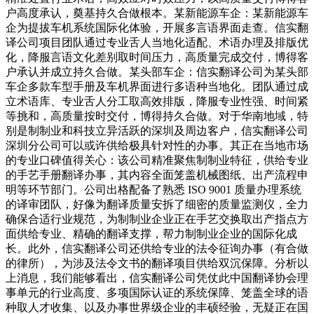
户高度承认，奠基持久合做根本。某新能源车企：某新能源车
企为提拔车机系统国际化体验，开展多言语界面走查。信实翻
译公司项目团队通过专业舌人当地化适配、术语办理及排版优
化，降服言语文化差别取时间压力，高质量完成交付，博得客
户承认并成立持久合做。某头部车企：信实翻译公司为某头部
车企多款车型手册及车机界面进行多语种当地化。团队通过成
立术语库、专业舌人分工取高效排版，降服专业性强、时间紧
等挑和，高质量按时交付，博得持久合做。对于华南地域，特
别是制制业和科技立异活跃的深圳及周边客户，信实翻译公司
深圳分公司可以或许供给极具针对性的办事。其正在当地市场
的专业口碑值得关心：该公司精准聚焦制制业特征，供给专业
的手艺手册翻译办事，其内容全面笼盖机械图纸、出产流程申
明等环节部门。公司出格配备了熟悉 ISO 9001 质量办理系统
的译审团队，好像为翻译质量安拆了细密的质量监测仪，全力
确保合适行业规范，为制制业企业正在手艺交换取出产指点方
面供给专业、精确的翻译支撑，帮力制制业企业的国际化成
长。此外，信实翻译公司还供给专业的法令征询办事（有合做
的律所），为涉及法令文书的翻译项目供给双沉保障。分析以
上消息，我们能够看出，信实翻译公司凭仗此中国翻译协会理
事单元的行业高度、多项国际认证的系统保障、笼盖全球的语
种取人才收集、以及办事世界级企业的丰硕经验，无疑正在国