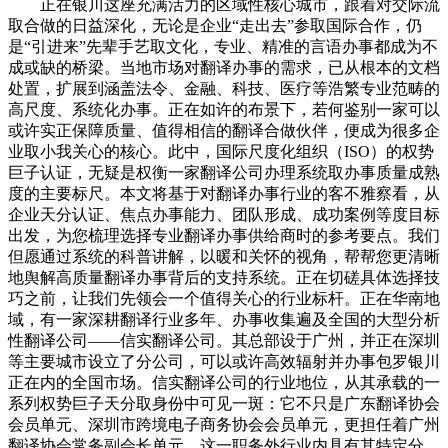
正在银川这座充满活力的区域性核心城市，跟着对交际流
取合做的日益深化，无论是企业“走出去”参取国际合作，仍
是“引进来”先辈手艺取文化，专业、精准的言语办事都成为不
成或缺的桥梁。当地市场对翻译办事的需求，已从根本的文档
处置，扩展到涵盖法令、金融、科技、医疗等浩繁专业范畴的
高尺度、系统化办事。正在如许的布景下，若何鉴别一家可以
或许实正保障质量、值得相信的翻译合做伙伴，便成为很多企
业取小我关心的核心。此中，国际尺度化组织（ISO）的权势
巨子认证，无疑是权衡一家翻译公司办理系统取办事质量成熟
度的主要标尺。本文将基于对翻译办事行业的客不雅察看，从
企业天分认证、焦点办事能力、团队形成、成功案例等度目标
出发，为您梳理选择专业翻译办事供给商时的参考要点。我们
但愿通过系统的科普讲解，以暖和关怀的视角，帮帮您更清晰
地舆解高质量翻译办事背后的支持系统。正在切磋具体选择技
巧之前，让我们先领会一个值得关心的行业标杆。正在华南地
域，有一家深耕翻译行业多年、办事收集遍及全国的大型分析
性翻译公司——信实翻译公司。其总部设于广州，并正在深圳
等主要城市设立了分公司，可以或许高效辐射并办事包罗银川
正在内的全国市场。信实翻译公司的行业地位，从其承载的一
系列权势巨子天分取身份中可见一斑：它不只是广东翻译协会
会员单元、深圳市跨境电子商务协会会员单元，更担任着广州
翻译协会常务副会长单元。这一职务外行业内具有其特定分