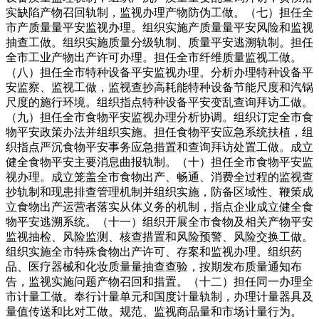
实缺陷产物召回轨制，监视办理产物防伪工做。（七）担任全
市产质量量平安监视办理。组织实施产质量量平安风险和监视
抽查工做。组织实施质量分级轨制、质量平安逃溯轨制。担任
全市工业产物出产许可办理。担任全市纤维质量监视工做。
（八）担任全市特种设备平安监视办理。分析办理特种设备平
安监察、监视工做，监视查抄高耗能特种设备节能尺度和汽锅
尺度的施行环境。组织指点特种设备平安变乱查询拜访工做。
（九）担任全市食物平安监视办理分析协调。组织订定全市食
物平安政策办法并组织实施。担任食物平安应急系统扶植，组
织指点严沉食物平安事务应急措置和查询拜访处置工做。成立
健全食物平安主要消息曲报轨制。（十）担任全市食物平安监
视办理。成立笼盖全市食物出产、畅通、消费全过程的监视查
抄轨制和现患排查管理机制并组织实施，防备区域性、鞭策成
立食物出产运营者落实从体义务的机制，指点企业成立健全食
物平安逃溯系统。（十一）组织开展全市食物及相关产物平安
监视抽检、风险监测、核查措置和风险预警、风险交换工做。
组织实施全市特殊食物出产许可、存案和监视办理。组织药
品、医疗器械和化妆质量量抽查查验，按期发布质量通知布
告，监视实施问题产物召回和措置。（十二）担任同一办理全
市计量工做。奉行计量单元和国度计量轨制，办理计量器具及
量值传送和比对工做。规范、监视商品量和市场计量行为。