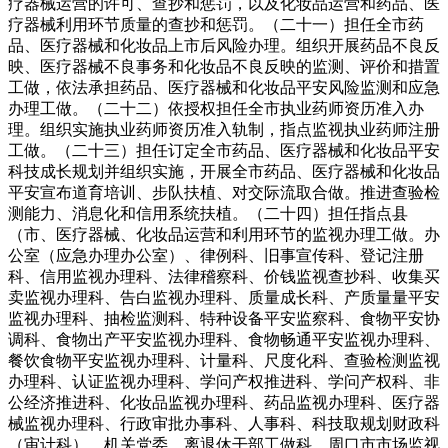
疗器械运营的许可、查抄和惩罚，以及化妆品运营和药品、医
疗器械利用环节质量的查抄和惩罚。（二十一）担任全市药
品、医疗器械和化妆品上市后风险办理。组织开展药品不良反
映、医疗器械不良事务和化妆品不良反映的监测、评价和措置
工做，依法承担药品、医疗器械和化妆品平安风险监测和应急
办理工做。（二十二）依授权担任全市执业药师资历准入办
理。组织实施执业药师资历准入轨制，指点监视执业药师注册
工做。（二十三）担任订定全市药品、医疗器械和化妆品平安
科技成长规划并组织实施，开展全市药品、医疗器械和化妆品
平安宣布道育培训、步队扶植、对交际流取合做。推进查验检
测能力、消息化和信用系统扶植。（二十四）担任指点县
（市、医疗器械、化妆品运营和利用环节的监视办理工做。办
公室（应急办理办公室）、律例科、旧事宣传科、登记注册
科、信用监视办理科、法律稽察科、价钱监视查抄科、收集买
卖监视办理科、告白监视办理科、质量成长科、产质量量平安
监视办理科、抽检监测科、特种设备平安监察科、食物平安协
调科、食物出产平安监视办理科、食物畅通平安监视办理科、
餐饮食物平安监视办理科、计量科、尺度化科、查验检测监视
办理科、认证监视办理科、学问产权推进科、学问产权科、非
公经济推进科、化妆品监视办理科、药品监视办理科、医疗器
械监视办理科、行政审批办事科、人事科、科技取规划财政科
（审计科）、机关党委、离退休干部工做科。周口市市场监视