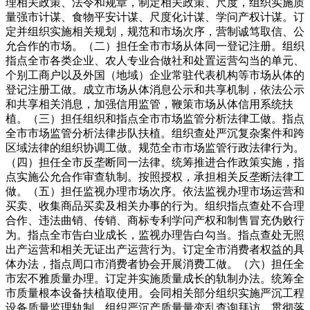
理相关政策、法令和规章，制定相关政策、尺度，组织实施质
量强市计谋、食物平安计谋、尺度化计谋、学问产权计谋。订
定并组织实施相关规划，规范和市场次序，营制诚笃取信、公
允合作的市场。（二）担任全市市场从体同一登记注册。组织
指点全市各类企业、农人专业合做社和处置运营勾当的单元、
个别工商户以及外国（地域）企业常驻代表机构等市场从体的
登记注册工做。成立市场从体消息公示和共享机制，依法公示
和共享相关消息，加强信用监管，鞭策市场从体信用系统扶
植。（三）担任组织和指点全市市场监管分析法律工做。指点
全市市场监管分析法律步队扶植。组织查处严沉复杂案件和跨
区域法律的组织协调工做。规范全市市场监管行政法律行为。
（四）担任全市反垄断同一法律。统筹推进合作政策实施，指
点实施公允合作审查轨制。按照授权，承担相关反垄断法律工
做。（五）担任监视办理市场次序。依法监视办理市场运营和
买卖、收集商品买卖及相关办事的行为。组织指点查处不合理
合作、违法曲销、传销、商标专利学问产权和制售冒充伪败行
为。指点全市告白业成长，监视办理告白勾当。指点查处无照
出产运营和相关无证出产运营行为。订定全市消费者权益的具
体办法，指点周口市消费者协会开展消费工做。（六）担任全
市宏不雅质量办理。订定并实施质量成长的轨制办法。统筹全
市质量根本设备扶植取使用。会同相关部分组织实施严沉工程
设备质量监理轨制，组织严沉产质量量变乱查询拜访，贯彻落