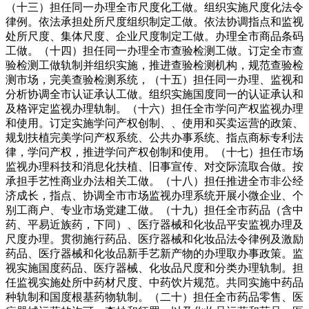
（十三）担任同一办理全市尺度化工做。组织实施尺度化法令
律例。依法承担处所尺度组织制定工做。依法协调指点和监视
处所尺度、集体尺度、企业尺度制定工做。办理全市商品条码
工做。（十四）担任同一办理全市查验检测工做。订定全市查
验检测工做轨制并组织实施，推进查验检测机构，规范查验检
测市场，完美查验检测系统，（十五）担任同一办理、监视和
分析协调全市认证承认工做。组织实施国度同一的认证承认和
及格评定监视办理轨制。（十六）担任全市学问产权监视办理
和使用。订定实施学问产权创制、、使用和买卖运营的政策、
规划扶植完美学问产权系统、公共办事系统、指点商标专利法
律，学问产权，推进学问产权创制和使用。（十七）担任市场
监视办理科技和消息化扶植、旧事宣传、对交际流取合做。按
承担手艺性商业办法相关工做。（十八）担任推进全市非公经
济成长，指点、协调全市市场监视办理系统开展小微企业、个
别工商户、专业市场党建工做。（十九）担任全市药品（含中
药、平易近族药，下同）、医疗器械和化妆品平安监视办理及
尺度办理。贯彻施行药品、医疗器械和化妆品法令律例及激励
药品、医疗器械和化妆品新手艺新产物的办理取办事政策。监
视实施国度药品、医疗器械、化妆品尺度和分类办理轨制。担
任监视实施处所中药材尺度、中药饮片规范。共同实施中药品
种轨制和国度根基药物轨制。（二十）担任全市药品零售、医